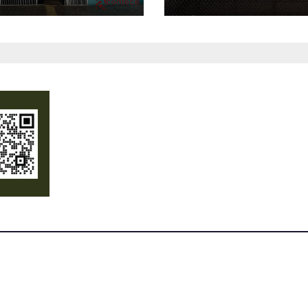
aração e
gratuitas
osta a situações
emergência e
midade pública