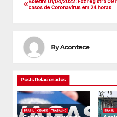
Boletim 01/04/2022: Foz registra 09
Navegação
casos de Coronavírus em 24 horas
de
artigos
By
Acontece
Posts Relacionados
BRASIL
CIDADE
TRABALHO
BRASIL