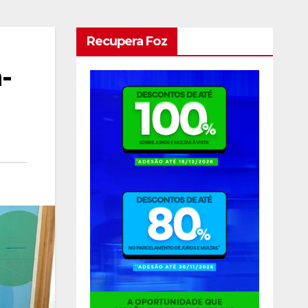
Recupera Foz
-