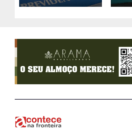
Agência do
prep
Trabalhador
resp
de 
cala