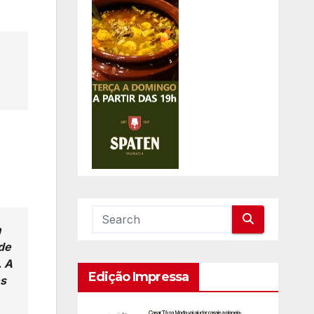
m
de
. A
Edição Impressa
es