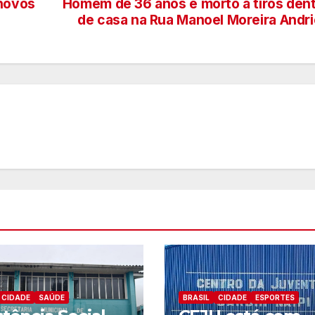
 novos
Homem de 36 anos é morto a tiros den
de casa na Rua Manoel Moreira Andr
CIDADE
SAÚDE
BRASIL
CIDADE
ESPORTES