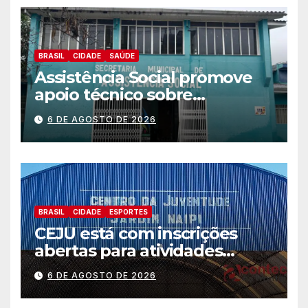
BRASIL
CIDADE
SAÚDE
Assistência Social promove
apoio técnico sobre
preparação e resposta a
6 DE AGOSTO DE 2026
situações de emergência e
calamidade pública
BRASIL
CIDADE
ESPORTES
CEJU está com inscrições
abertas para atividades
gratuitas
6 DE AGOSTO DE 2026