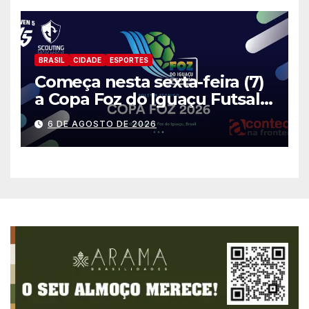
BRASIL
CIDADE
ESPORTES
Começa nesta sexta-feira (7)
a Copa Foz do Iguaçu Futsal
2026 com equipes de quatro
6 DE AGOSTO DE 2026
países