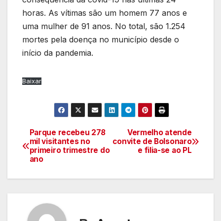
horas. As vítimas são um homem 77 anos e
uma mulher de 91 anos. No total, são 1.254
mortes pela doença no município desde o
início da pandemia.
Baixar
Parque recebeu 278
Vermelho atende
Navegação
mil visitantes no
convite de Bolsonaro
primeiro trimestre do
e filia-se ao PL
de
ano
artigos