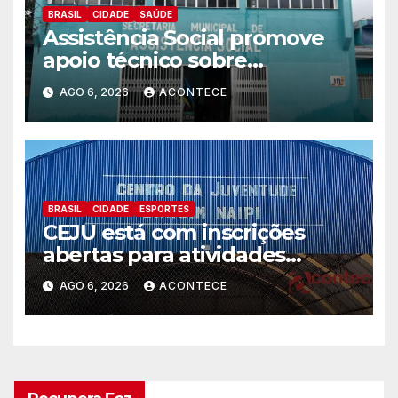
BRASIL
CIDADE
SAÚDE
Assistência Social promove
apoio técnico sobre
preparação e resposta a
AGO 6, 2026
ACONTECE
situações de emergência e
calamidade pública
BRASIL
CIDADE
ESPORTES
CEJU está com inscrições
abertas para atividades
gratuitas
AGO 6, 2026
ACONTECE