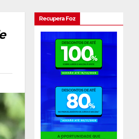
Recupera Foz
e