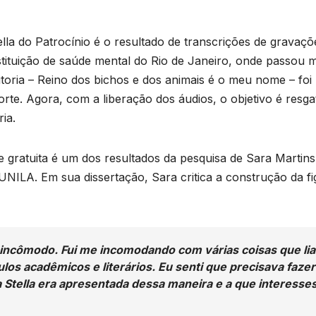
e
T
D
lla do Patrocínio é o resultado de transcrições de gravaçõ
a
2
stituição de saúde mental do Rio de Janeiro, onde passou m
6
utoria – Reino dos bichos e dos animais é o meu nome – foi
te. Agora, com a liberação dos áudios, o objetivo é resga
ia.
o
e
e gratuita é um dos resultados da pesquisa de Sara Martins
r
NILA. Em sua dissertação, Sara critica a construção da fi
o
p
n
p
m incômodo. Fui me incomodando com várias coisas que lia
s
ulos acadêmicos e literários. Eu senti que precisava fazer
 Stella era apresentada dessa maneira e a que interesse