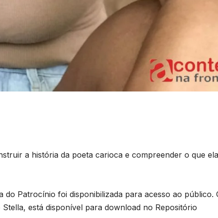
B
C
P
nstruir a história da poeta carioca e compreender o que el
p
s
D
la do Patrocínio foi disponibilizada para acesso ao público.
o
 Stella, está disponível para download no Repositório
A