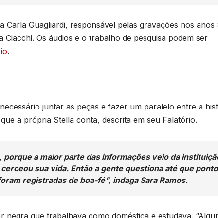
s
U
ca Carla Guagliardi, responsável pelas gravações nos anos
a Ciacchi. Os áudios e o trabalho de pesquisa podem ser
B
rio
.
s
p
necessário juntar as peças e fazer um paralelo entre a hist
ia que a própria Stella conta, descrita em seu Falatório.
e
la, porque a maior parte das informações veio da instituiçã
 cerceou sua vida. Então a gente questiona até que ponto
u
foram registradas de boa-fé”, indaga Sara Ramos.
er negra que trabalhava como doméstica e estudava. “Alg