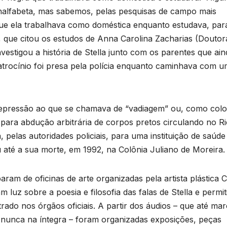
alfabeta, mas sabemos, pelas pesquisas de campo mais
que ela trabalhava como doméstica enquanto estudava, par
, que citou os estudos de Anna Carolina Zacharias (Douto
nvestigou a história de Stella junto com os parentes que ain
Patrocínio foi presa pela polícia enquanto caminhava com 
 repressão ao que se chamava de “vadiagem” ou, como col
para abdução arbitrária de corpos pretos circulando no Ri
, pelas autoridades policiais, para uma instituição de saúde
u até a sua morte, em 1992, na Colônia Juliano de Moreira.
aram de oficinas de arte organizadas pela artista plástica C
 luz sobre a poesia e filosofia das falas de Stella e permi
rado nos órgãos oficiais. A partir dos áudios – que até ma
nunca na íntegra – foram organizadas exposições, peças