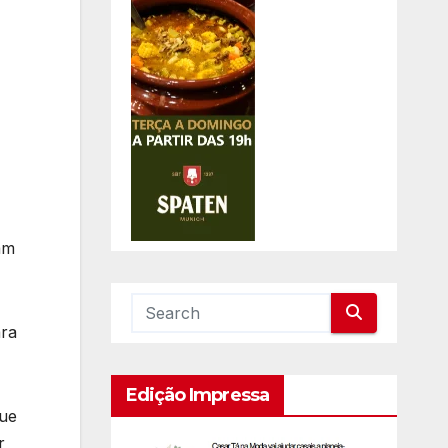
am
ara
Edição Impressa
que
r