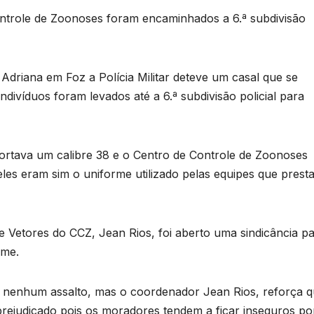
ontrole de Zoonoses foram encaminhados a 6.ª subdivisão
 Adriana em Foz a Polícia Militar deteve um casal que se
divíduos foram levados até a 6.ª subdivisão policial para
tava um calibre 38 e o Centro de Controle de Zoonoses
eles eram sim o uniforme utilizado pelas equipes que prest
Vetores do CCZ, Jean Rios, foi aberto uma sindicância p
rme.
ado nenhum assalto, mas o coordenador Jean Rios, reforça 
prejudicado pois os moradores tendem a ficar inseguros po