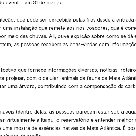
do evento, em 31 de março.
ação, que pode ser percebida pelas filas desde a entrada
or uma instalação que remete aos rios voadores, que é com
or meio das chuvas. Ali, ouve explição sobre como se dá 
 totem, as pessoas recebem as boas-vindas com informaçõ
icativo que fornece informações diversas, notícias, roteiro
 projetar, com o celular, animais da fauna da Mata Atlânt
ntar uma árvore, contribuindo com a compensação de car
áveis (dentro delas, as pessoas parecem estar sob a água
tar virtualmente a Itaipu, o reservatório e entender melhor 
e uma mostra de essências nativas da Mata Atlântica. É poss