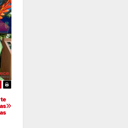
rte
das
as