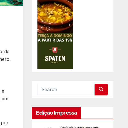
corde
mero,
 e
a por
Edição Impressa
 por