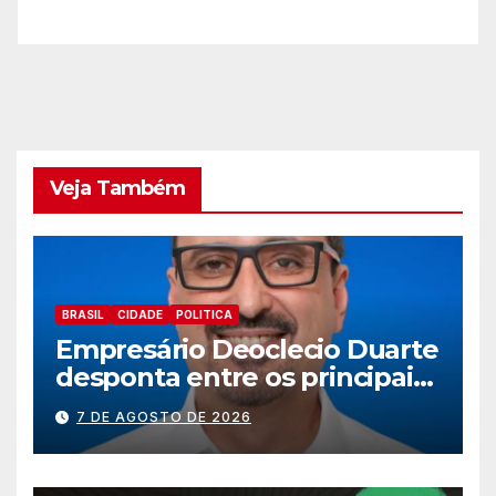
s
e
Veja Também
BRASIL
CIDADE
POLITICA
Empresário Deoclecio Duarte
desponta entre os principais
nomes do União Brasil para
7 DE AGOSTO DE 2026
deputado estadual