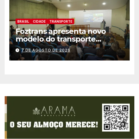
BRASIL
CIDADE
TRANSPORTE
Foztrans apresenta novo
modelo do transporte
coletivo em audiência
7 DE AGOSTO DE 2026
pública e avança para um
sistema mais moderno e
eficiente