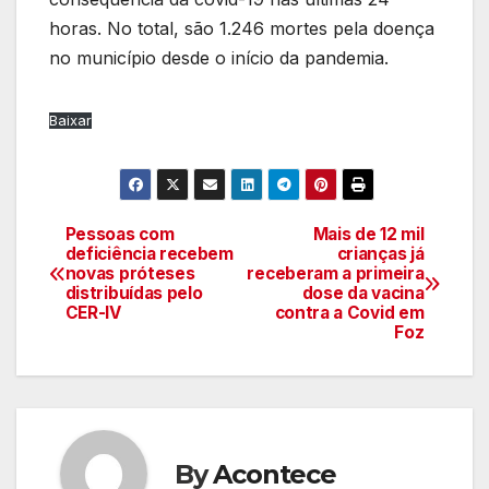
horas. No total, são 1.246 mortes pela doença
no município desde o início da pandemia.
Baixar
Pessoas com
Mais de 12 mil
Navegação
deficiência recebem
crianças já
novas próteses
receberam a primeira
de
distribuídas pelo
dose da vacina
CER-IV
contra a Covid em
artigos
Foz
By
Acontece