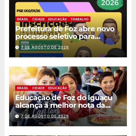
BRASIL
CIDADE
EDUCAÇÃ0
TRABALHO
Prefeitura de Foz abre novo
processo seletivo para
estagiários
7 DE AGOSTO DE 2026
BRASIL
CIDADE
EDUCAÇÃ0
Educação de Foz do Iguaçu
alcança a melhor nota da
história no IDEB
7 DE AGOSTO DE 2026