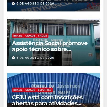
Trabalhador
6 DE AGOSTO DE 2026
BRASIL
CIDADE
SAÚDE
Assistência Social promove
apoio técnico sobre
preparação e resposta a
6 DE AGOSTO DE 2026
situações de emergência e
calamidade pública
BRASIL
CIDADE
ESPORTES
CEJU está com inscrições
abertas para atividades