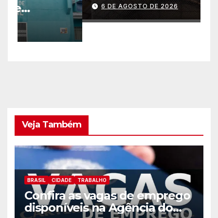
gratuitas
2
6 DE AGOSTO DE 2026
p
Veja Também
BRASIL
CIDADE
TRABALHO
Confira as vagas de emprego
disponíveis na Agência do