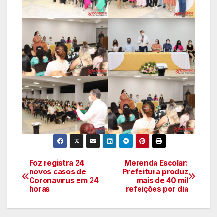
Foz registra 24
Merenda Escolar:
Navegação
novos casos de
Prefeitura produz
Coronavírus em 24
mais de 40 mil
de
horas
refeições por dia
artigos