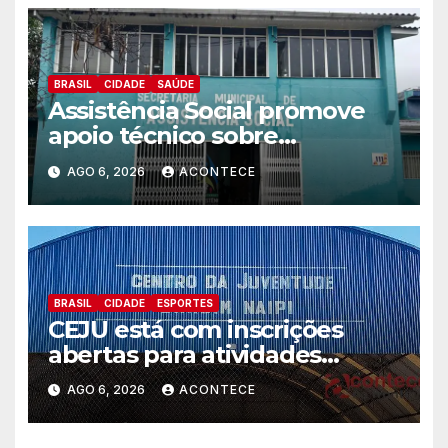
BRASIL
CIDADE
SAÚDE
Assistência Social promove
apoio técnico sobre
preparação e resposta a
AGO 6, 2026
ACONTECE
situações de emergência e
calamidade pública
BRASIL
CIDADE
ESPORTES
CEJU está com inscrições
abertas para atividades
gratuitas
AGO 6, 2026
ACONTECE