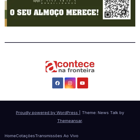
Proudly powered by WordPress
|
Theme: News Talk by
Themeansar
.
Home
Cotações
Transmissões Ao Vivo