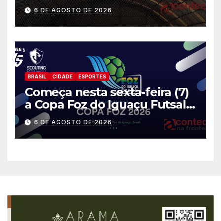
gratuitas
6 DE AGOSTO DE 2026
BRASIL
CIDADE
ESPORTES
Começa nesta sexta-feira (7)
a Copa Foz do Iguaçu Futsal
2026 com equipes de quatro
6 DE AGOSTO DE 2026
países