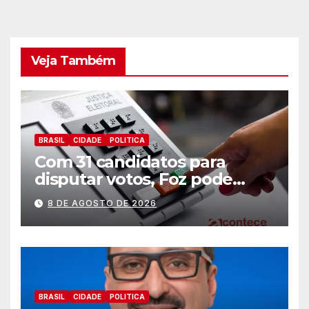
Veja Também
BRASIL
CIDADE
POLITICA
Com 31 candidatos para
disputar votos, Foz pode
perder representatividade
8 DE AGOSTO DE 2026
BRASIL
CIDADE
POLITICA