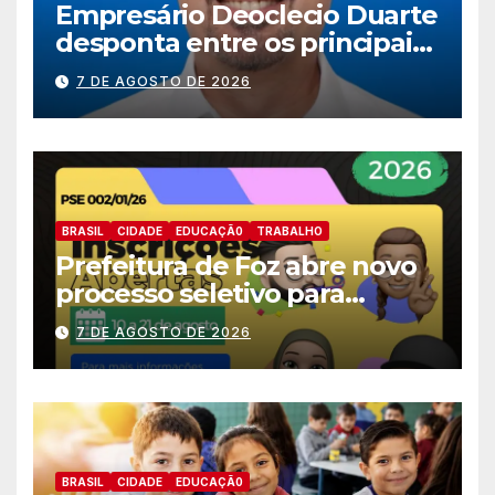
Empresário Deoclecio Duarte
desponta entre os principais
nomes do União Brasil para
7 DE AGOSTO DE 2026
deputado estadual
BRASIL
CIDADE
EDUCAÇÃ0
TRABALHO
Prefeitura de Foz abre novo
processo seletivo para
estagiários
7 DE AGOSTO DE 2026
BRASIL
CIDADE
EDUCAÇÃ0