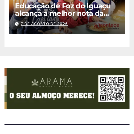
Educação de Foz do Iguaçu
alcança a melhor nota da
história no IDEB
7 DE AGOSTO DE 2026