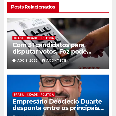
Posts Relacionados
BRASIL
CIDADE
POLITICA
Com 31 candidatos para
disputar votos, Foz pode
perder representatividade
AGO 8, 2026
ACONTECE
BRASIL
CIDADE
POLITICA
Empresário Deoclecio Duarte
desponta entre os principais
nomes do União Brasil para