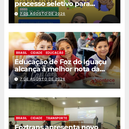
processo seletivo para
estagiários
7 DE AGOSTO DE 2026
BRASIL
CIDADE
EDUCAÇÃ0
Educação de Foz do Iguaçu
alcança a melhor nota da
história no IDEB
7 DE AGOSTO DE 2026
BRASIL
CIDADE
TRANSPORTE
Foztrans apresenta novo