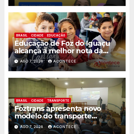
BRASIL
CIDADE
EDUCAÇÃ0
Educação de Foz do Iguaçu
alcança a melhor nota da
história no IDEB
AGO 7, 2026
ACONTECE
BRASIL
CIDADE
TRANSPORTE
Foztrans apresenta novo
modelo do transporte
coletivo em audiência pública
AGO 7, 2026
ACONTECE
e avança para um sistema