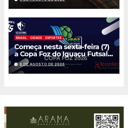
BRASIL
CIDADE
ESPORTES
Começa nesta sexta-feira (7)
a Copa Foz do Iguaçu Futsal
2026 com equipes de quatro
6 DE AGOSTO DE 2026
países