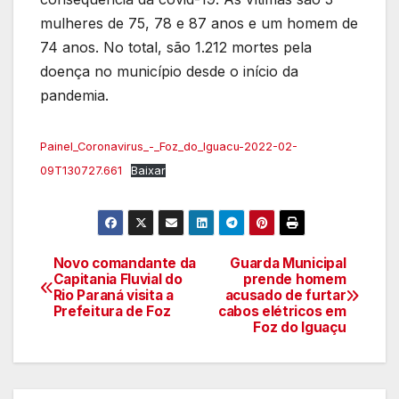
mulheres de 75, 78 e 87 anos e um homem de
74 anos. No total, são 1.212 mortes pela
doença no município desde o início da
pandemia.
Painel_Coronavirus_-_Foz_do_Iguacu-2022-02-
09T130727.661
Baixar
Novo comandante da
Guarda Municipal
Navegação
Capitania Fluvial do
prende homem
Rio Paraná visita a
acusado de furtar
de
Prefeitura de Foz
cabos elétricos em
Foz do Iguaçu
artigos