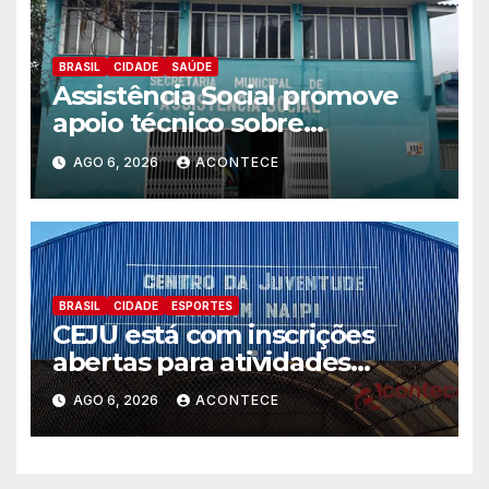
BRASIL
CIDADE
SAÚDE
Assistência Social promove
apoio técnico sobre
preparação e resposta a
AGO 6, 2026
ACONTECE
situações de emergência e
calamidade pública
BRASIL
CIDADE
ESPORTES
CEJU está com inscrições
abertas para atividades
gratuitas
AGO 6, 2026
ACONTECE