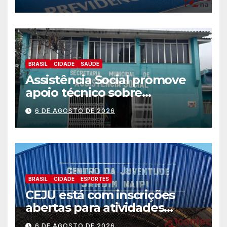
BRASIL
CIDADE
SAÚDE
Assistência Social promove
apoio técnico sobre
preparação e resposta a
6 DE AGOSTO DE 2026
situações de emergência e
calamidade pública
BRASIL
CIDADE
ESPORTES
CEJU está com inscrições
abertas para atividades
gratuitas
6 DE AGOSTO DE 2026