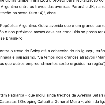
a de Obras também finalizou o projeto para revitalização do
Argentina entre os trevos das avenidas Paraná e JK, na r
tação na sexta-feira (4)”, disse.
 República Argentina. Outra avenida que é um grande corr
ação e nos próximos meses deve ser concluída se possa ter 
e Brasileiro.
entre o trevo do Boicy até a cabeceira do rio Iguaçu, terão
B
aminhada e paisagismo. “Já temos dois grandes atrativos (Ma
C
mos que outros empreendimentos serão erguidos na região”
n
a
D
im Patriarca – que inclui ainda trechos da Avenida Safari 
a
A
 Cataratas (Shopping Catuaí) a General Meira -, além da li