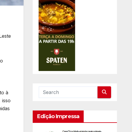
Leste
No
to à
 isso
nidas
Edição Impressa