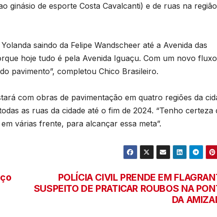
T
ao ginásio de esporte Costa Cavalcanti) e de ruas na região
D
p
2
la Yolanda saindo da Felipe Wandscheer até a Avenida das
d
6
 porque hoje tudo é pela Avenida Iguaçu. Com um novo fluxo
n
e do pavimento”, completou Chico Brasileiro.
e
estará com obras de pavimentação em quatro regiões da cid
 todas as ruas da cidade até o fim de 2024. “Tenho certeza
em várias frente, para alcançar essa meta”.
c
T
b
eço
POLÍCIA CIVIL PRENDE EM FLAGRAN
SUSPEITO DE PRATICAR ROUBOS NA PON
DA AMIZA