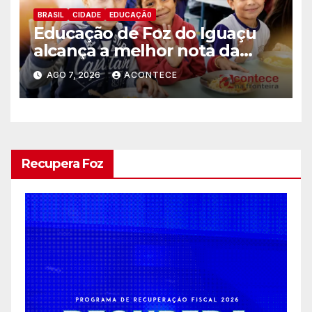
BRASIL
CIDADE
EDUCAÇÃ0
Educação de Foz do Iguaçu
alcança a melhor nota da
história no IDEB
AGO 7, 2026
ACONTECE
Recupera Foz