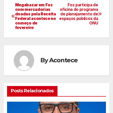
Megabazar em Foz
Foz participa de
Navegação
com mercadorias
oficina do programa
doadas pela Receita
de planejamento de
de
Federal acontece no
espaços públicos da
começo de
ONU
artigos
fevereiro
By
Acontece
Posts Relacionados