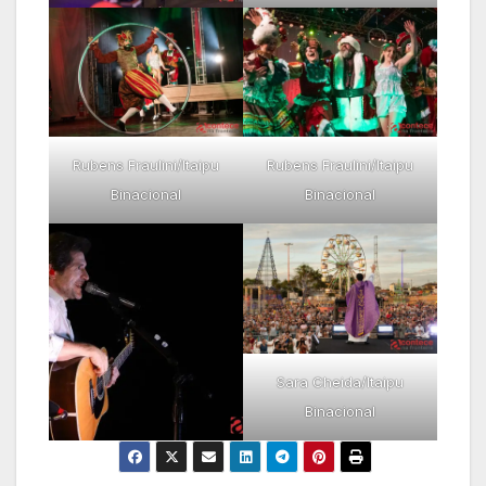
Rubens Fraulini/Itaipu
Rubens Fraulini/Itaipu
Binacional
Binacional
Sara Cheida/Itaipu
Binacional