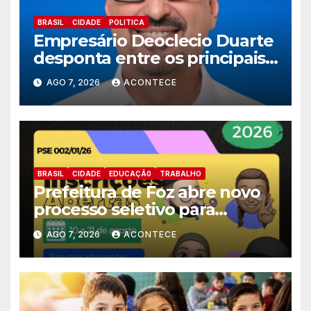
BRASIL
CIDADE
POLITICA
Empresário Deoclecio Duarte
desponta entre os principais
nomes do União Brasil para
AGO 7, 2026
ACONTECE
deputado estadual
BRASIL
CIDADE
EDUCAÇÃ0
TRABALHO
Prefeitura de Foz abre novo
processo seletivo para
estagiários
AGO 7, 2026
ACONTECE