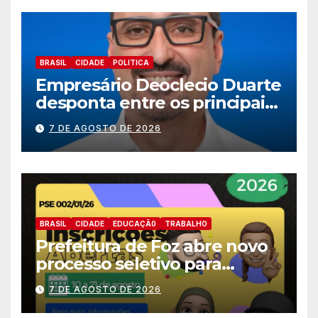
BRASIL
CIDADE
POLITICA
Empresário Deoclecio Duarte
desponta entre os principais
nomes do União Brasil para
7 DE AGOSTO DE 2026
deputado estadual
BRASIL
CIDADE
EDUCAÇÃ0
TRABALHO
Prefeitura de Foz abre novo
processo seletivo para
estagiários
7 DE AGOSTO DE 2026