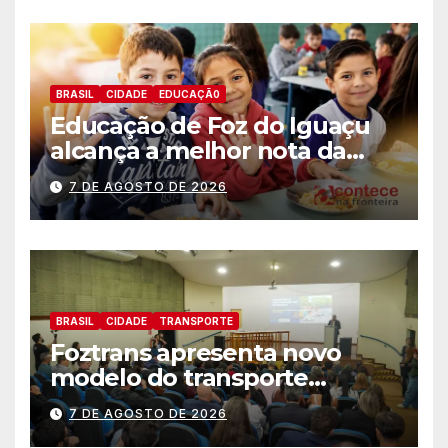
BRASIL
CIDADE
EDUCAÇÃ0
Educação de Foz do Iguaçu
alcança a melhor nota da
história no IDEB
7 DE AGOSTO DE 2026
BRASIL
CIDADE
TRANSPORTE
Foztrans apresenta novo
modelo do transporte
coletivo em audiência
7 DE AGOSTO DE 2026
pública e avança para um