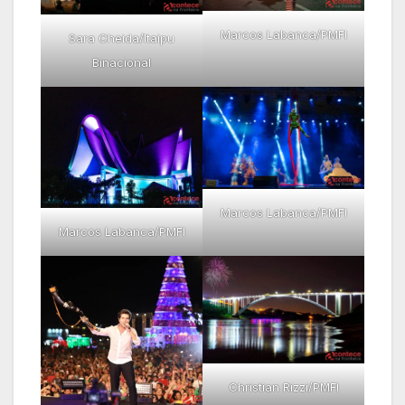
Marcos Labanca/PMFI
Sara Cheida/Itaipu
Binacional
Marcos Labanca/PMFI
Marcos Labanca/PMFI
Christian Rizzi/PMFI