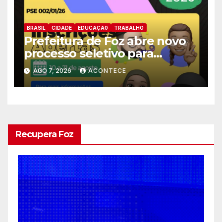
BRASIL
CIDADE
EDUCAÇÃ0
TRABALHO
Prefeitura de Foz abre novo
processo seletivo para
estagiários
AGO 7, 2026
ACONTECE
Recupera Foz