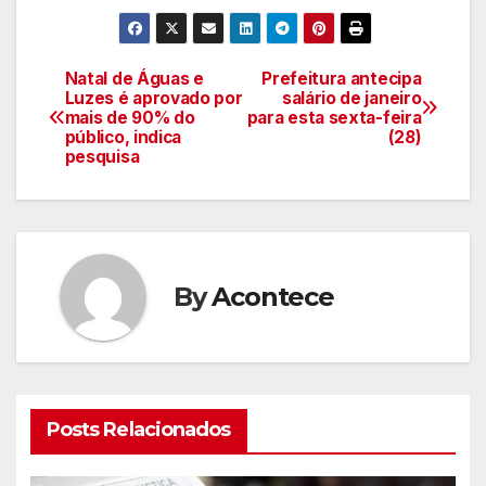
Natal de Águas e
Prefeitura antecipa
Navegação
Luzes é aprovado por
salário de janeiro
mais de 90% do
para esta sexta-feira
de
público, indica
(28)
pesquisa
artigos
By
Acontece
Posts Relacionados