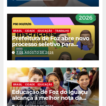
deputado estadual
BRASIL
CIDADE
EDUCAÇÃ0
TRABALHO
Prefeitura de Foz abre novo
processo seletivo para
estagiários
7 DE AGOSTO DE 2026
BRASIL
CIDADE
EDUCAÇÃ0
Educação de Foz do Iguaçu
alcança a melhor nota da
história no IDEB