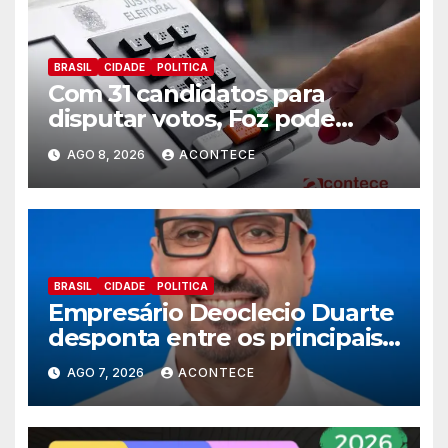
BRASIL
CIDADE
POLITICA
Com 31 candidatos para
disputar votos, Foz pode
perder representatividade
AGO 8, 2026
ACONTECE
BRASIL
CIDADE
POLITICA
Empresário Deoclecio Duarte
desponta entre os principais
nomes do União Brasil para
AGO 7, 2026
ACONTECE
deputado estadual