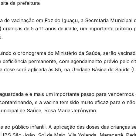
ite da prefeitura
 de vacinação em Foz do Iguaçu, a Secretaria Municipal 
) crianças de 5 a 11 anos de idade, um importante público 
e.
eguindo o cronograma do Ministério da Saúde, serão vacinad
e deficiência permanente, com agendamento prévio pelo si
ira dose será aplicada às 8h, na Unidade Básica de Saúde (
 aguardada e é mais um importante passo para vencermos 
n
 contaminando, e a vacina tem sido muito eficaz para o não
municipal de Saúde, Rosa Maria Jerônymo.
D
 ao público infantil. A aplicação das doses das crianças s
A
: UBS São João, Sol de Maio, Vila Yolanda, Maracanã, Pad