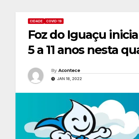
CIDADE
COVID-19
Foz do Iguaçu inici
5 a 11 anos nesta qua
By
Acontece
JAN 18, 2022