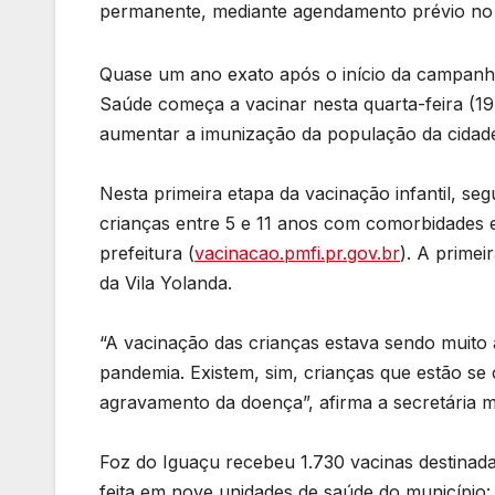
permanente, mediante agendamento prévio no s
Quase um ano exato após o início da campanha
Saúde começa a vacinar nesta quarta-feira (19
aumentar a imunização da população da cidad
Nesta primeira etapa da vacinação infantil, s
crianças entre 5 e 11 anos com comorbidades 
prefeitura (
vacinacao.pmfi.pr.gov.br
). A prime
da Vila Yolanda.
“A vacinação das crianças estava sendo muito
pandemia. Existem, sim, crianças que estão se
agravamento da doença”, afirma a secretária 
Foz do Iguaçu recebeu 1.730 vacinas destinadas
feita em nove unidades de saúde do município