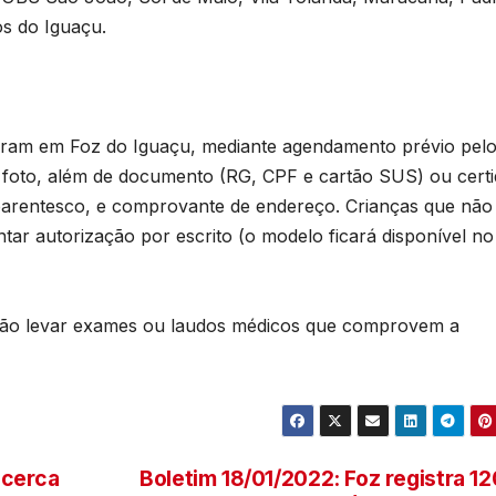
T
os do Iguaçu.
D
2
d
6
ram em Foz do Iguaçu, mediante agendamento prévio pelo 
foto, além de documento (RG, CPF e cartão SUS) ou cert
e
parentesco, e comprovante de endereço. Crianças que não
ar autorização por escrito (o modelo ficará disponível no 
c
rão levar exames ou laudos médicos que comprovem a
r cerca
Boletim 18/01/2022: Foz registra 1