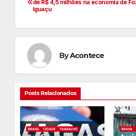
de R$ 4,5 milhões na economia de Fo
de
Iguaçu
artigos
By
Acontece
Posts Relacionados
BRASIL
CIDADE
TRABALHO
BRASIL