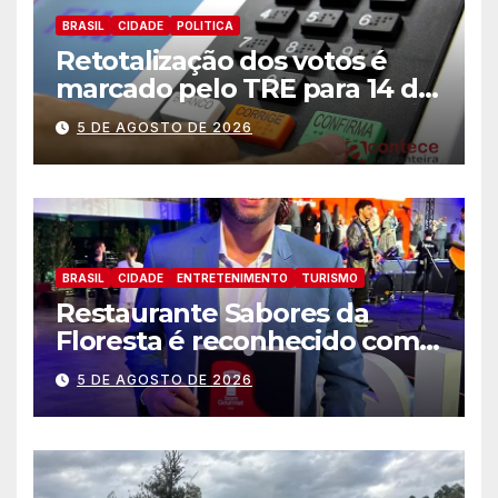
BRASIL
CIDADE
POLITICA
Retotalização dos votos é
marcado pelo TRE para 14 de
agosto
5 DE AGOSTO DE 2026
BRASIL
CIDADE
ENTRETENIMENTO
TURISMO
Restaurante Sabores da
Floresta é reconhecido como
um dos Lugares Imperdíveis
5 DE AGOSTO DE 2026
de Foz do Iguaçu