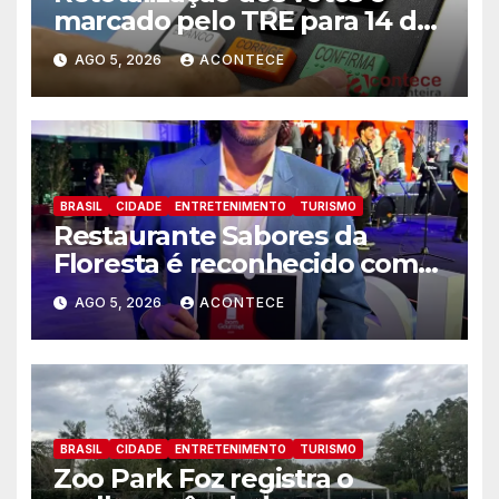
marcado pelo TRE para 14 de
agosto
AGO 5, 2026
ACONTECE
BRASIL
CIDADE
ENTRETENIMENTO
TURISMO
Restaurante Sabores da
Floresta é reconhecido como
um dos Lugares Imperdíveis
AGO 5, 2026
ACONTECE
de Foz do Iguaçu
BRASIL
CIDADE
ENTRETENIMENTO
TURISMO
Zoo Park Foz registra o