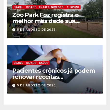
BRASIL
CIDADE
ENTRETENIMENTO
TURISMO
Zoo Park Foz registra o
melhor mês dede sua
inauguração
5 DE AGOSTO DE 2026
BRASIL
CIDADE
SAÚDE
Pacientes crônicos já podem
renovar receitas
automaticamente pelo
5 DE AGOSTO DE 2026
aplicativo da Prefeitura