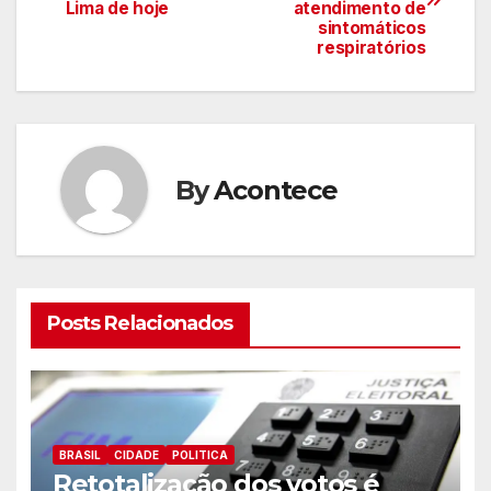
de
Lima de hoje
atendimento de
sintomáticos
artigos
respiratórios
By
Acontece
Posts Relacionados
BRASIL
CIDADE
POLITICA
Retotalização dos votos é