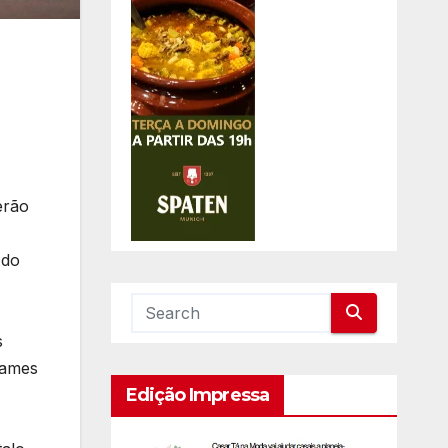
erão
 do
s
xames
Edição Impressa