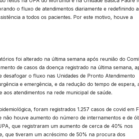
ndo feitos na UPA do Morumbi e na Unidade Básica Padre Í
orando o fluxo de atendimentos diariamente e redefinindo a
sistência a todos os pacientes. Por este motivo, houve a
.
atórios foi alterado na última semana após reunião do Comi
mento de casos da doença registrado na última semana, a
B
 de desafogar o fluxo nas Unidades de Pronto Atendimento
C
urgência e emergência, e da redução do tempo de espera, 
T
de aos atendimentos na rede municipal de saúde.
n
idemiológica, foram registrados 1.257 casos de covid em F
a
e não houve aumento do número de internamentos e de ób
D
UPA, que registraram um aumento de cerca de 40% nos
a
A
de, que tiveram um acréscimo de 50% na procura dos