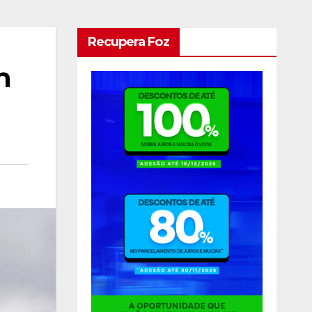
Recupera Foz
m