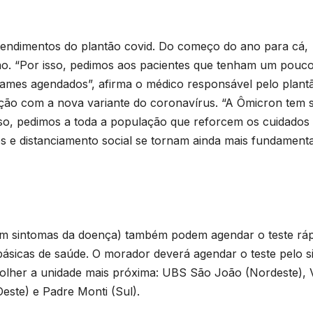
T
D
p
endimentos do plantão covid. Do começo do ano para cá,
2
ção. “Por isso, pedimos aos pacientes que tenham um pouc
d
6
xames agendados”, afirma o médico responsável pelo plant
n
pação com a nova variante do coronavírus. “A Ômicron tem 
e
so, pedimos a toda a população que reforcem os cuidados
s e distanciamento social se tornam ainda mais fundamenta
c
T
am sintomas da doença) também podem agendar o teste rá
b
básicas de saúde. O morador deverá agendar o teste pelo si
scolher a unidade mais próxima: UBS São João (Nordeste), V
d
este) e Padre Monti (Sul).