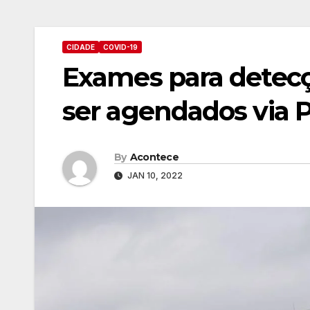
CIDADE
COVID-19
Exames para detec
ser agendados via 
By
Acontece
JAN 10, 2022