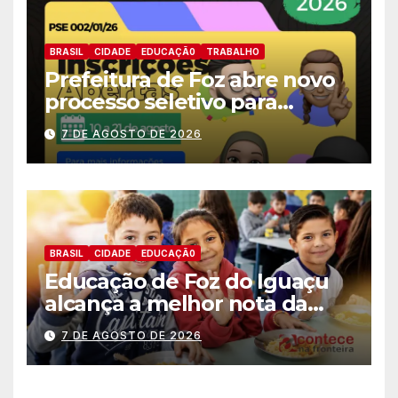
BRASIL
CIDADE
EDUCAÇÃ0
TRABALHO
Prefeitura de Foz abre novo
processo seletivo para
estagiários
7 DE AGOSTO DE 2026
BRASIL
CIDADE
EDUCAÇÃ0
Educação de Foz do Iguaçu
alcança a melhor nota da
história no IDEB
7 DE AGOSTO DE 2026