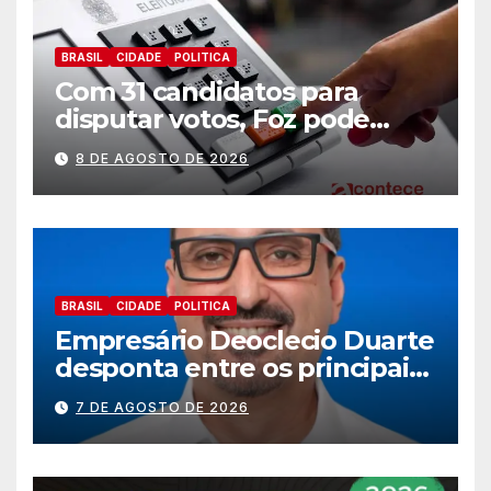
BRASIL
CIDADE
POLITICA
Com 31 candidatos para
disputar votos, Foz pode
perder representatividade
8 DE AGOSTO DE 2026
BRASIL
CIDADE
POLITICA
Empresário Deoclecio Duarte
desponta entre os principais
nomes do União Brasil para
7 DE AGOSTO DE 2026
deputado estadual