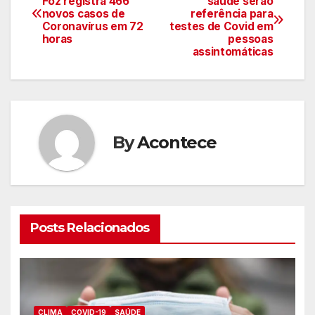
Foz registra 466
saúde serão
novos casos de
referência para
de
Coronavírus em 72
testes de Covid em
horas
pessoas
artigos
assintomáticas
By
Acontece
Posts Relacionados
CLIMA
COVID-19
SAÚDE