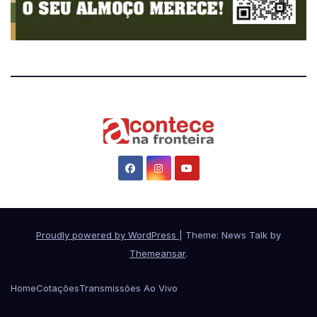
Proudly powered by WordPress
|
Theme: News Talk by
Themeansar
.
Home
Cotações
Transmissões Ao Vivo