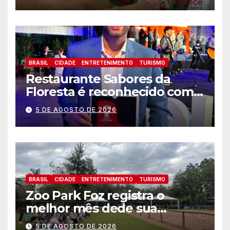
BRASIL
CIDADE
ENTRETENIMENTO
TURISMO
Restaurante Sabores da
Floresta é reconhecido como
um dos Lugares Imperdíveis
5 DE AGOSTO DE 2026
de Foz do Iguaçu
BRASIL
CIDADE
ENTRETENIMENTO
TURISMO
Zoo Park Foz registra o
melhor mês dede sua
inauguração
5 DE AGOSTO DE 2026