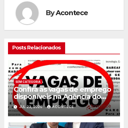
By
Acontece
Posts Relacionados
SEM CATEGORIA
Confira as vagas de emprego
disponíveis na Agência do
Trabalhador
JUL 23, 2026
ACONTECE