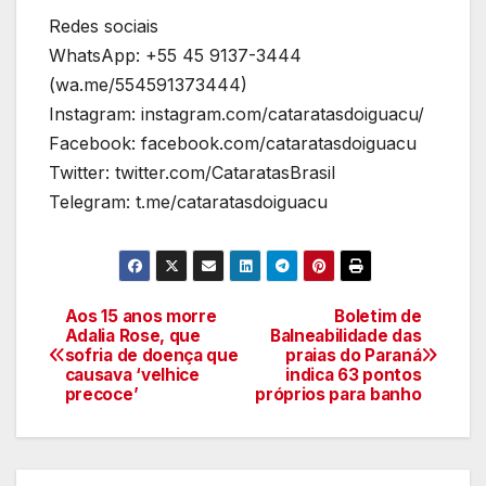
Redes sociais
WhatsApp: +55 45 9137-3444
(wa.me/554591373444)
Instagram: instagram.com/cataratasdoiguacu/
Facebook: facebook.com/cataratasdoiguacu
Twitter: twitter.com/CataratasBrasil
Telegram: t.me/cataratasdoiguacu
Aos 15 anos morre
Boletim de
Navegação
Adalia Rose, que
Balneabilidade das
sofria de doença que
praias do Paraná
de
causava ‘velhice
indica 63 pontos
precoce’
próprios para banho
artigos