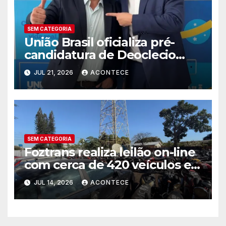
SEM CATEGORIA
União Brasil oficializa pré-
candidatura de Deoclecio
Duarte a deputado estadual
JUL 21, 2026
ACONTECE
SEM CATEGORIA
Foztrans realiza leilão on-line
com cerca de 420 veículos e
sucatas
JUL 14, 2026
ACONTECE