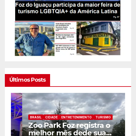
Últimos Posts
BRASIL
CIDADE
ENTRETENIMENTO
TURISMO
B
Zoo Park Foz registra o
P
melhor mês dede sua
p