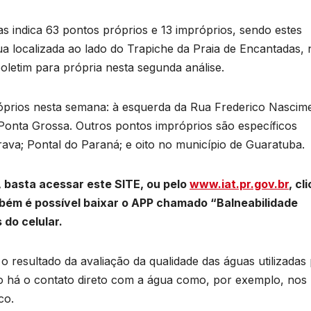
s indica 63 pontos próprios e 13 impróprios, sendo estes
ua localizada ao lado do Trapiche da Praia de Encantadas, 
oletim para própria nesta segunda análise.
óprios nesta semana: à esquerda da Rua Frederico Nascim
 Ponta Grossa. Outros pontos impróprios são específicos
rava; Pontal do Paraná; e oito no município de Guaratuba.
B
C
 basta acessar este SITE, ou pelo
www.iat.pr.gov.br
, cl
P
bém é possível baixar o APP chamado “Balneabilidade
p
do celular.
s
o resultado da avaliação da qualidade das águas utilizadas
D
do há o contato direto com a água como, por exemplo, nos
o
A
co.