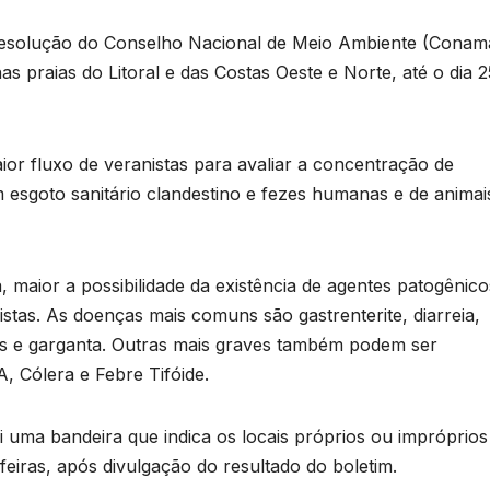
e
T
Resolução do Conselho Nacional de Meio Ambiente (Conam
D
 praias do Litoral e das Costas Oeste e Norte, até o dia 2
a
2
6
ior fluxo de veranistas para avaliar a concentração de
o
em esgoto sanitário clandestino e fezes humanas e de animai
e
r
 maior a possibilidade da existência de agentes patogênico
o
tas. As doenças mais comuns são gastrenterite, diarreia,
p
os e garganta. Outras mais graves também podem ser
n
, Cólera e Febre Tifóide.
p
s
uma bandeira que indica os locais próprios ou impróprios
eiras, após divulgação do resultado do boletim.