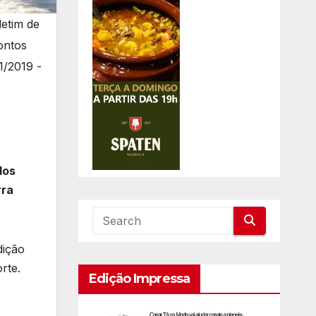
letim de
ontos
1/2019 -
dos
rra
dição
rte.
Edição Impressa