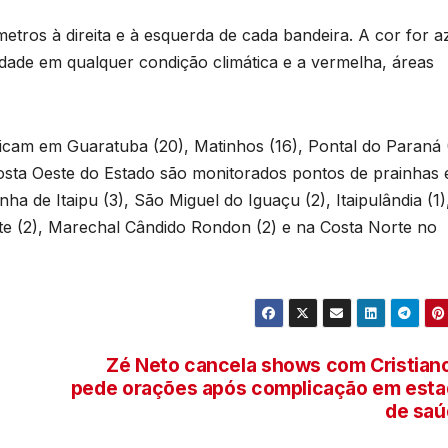
s
metros à direita e à esquerda de cada bandeira. A cor for a
U
dade em qualquer condição climática e a vermelha, áreas
B
s
cam em Guaratuba (20), Matinhos (16), Pontal do Paraná (
p
Costa Oeste do Estado são monitorados pontos de prainhas e
ha de Itaipu (3), São Miguel do Iguaçu (2), Itaipulândia (1)
este (2), Marechal Cândido Rondon (2) e na Costa Norte no
e
u
Zé Neto cancela shows com Cristian
pede orações após complicação em est
de saú