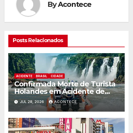
By
Acontece
Posts Relacionados
ACIDENTE
BRASIL
CIDADE
Confirmada Morte de Turista
Holandes em Acidente de
Barco nas Cataratas
JUL 28, 2026
ACONTECE