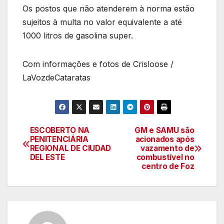
Os postos que não atenderem à norma estão
sujeitos à multa no valor equivalente a até
1000 litros de gasolina super.
Com informações e fotos de Crisloose /
LaVozdeCataratas
ESCOBERTO NA
GM e SAMU são
Navegação
PENITENCIÁRIA
acionados após
REGIONAL DE CIUDAD
vazamento de
de
DEL ESTE
combustível no
centro de Foz
artigos