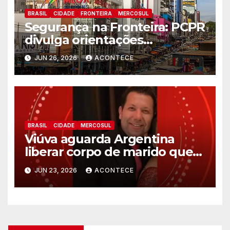
BRASIL
CIDADE
FRONTEIRA
MERCOSUL
Segurança na Fronteira: PCPR
divulga orientações
preventivas para compras no
JUN 26, 2026
ACONTECE
Paraguai e turismo nas férias
de Julho.
BRASIL
CIDADE
MERCOSUL
Viúva aguarda Argentina
liberar corpo de marido que
sumiu enquanto ela fazia
JUN 23, 2026
ACONTECE
compras, ele foi encontrado
em rio do país