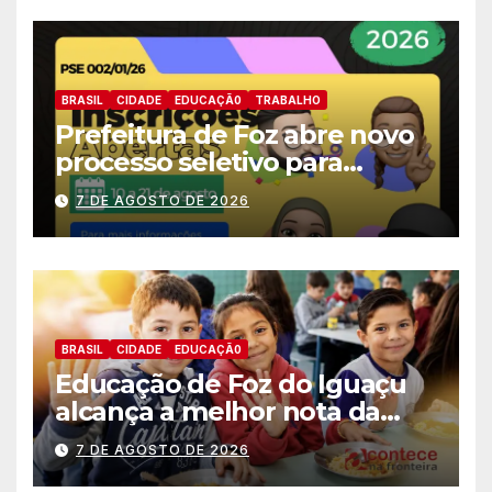
BRASIL
CIDADE
EDUCAÇÃ0
TRABALHO
Prefeitura de Foz abre novo
processo seletivo para
estagiários
7 DE AGOSTO DE 2026
BRASIL
CIDADE
EDUCAÇÃ0
Educação de Foz do Iguaçu
alcança a melhor nota da
história no IDEB
7 DE AGOSTO DE 2026