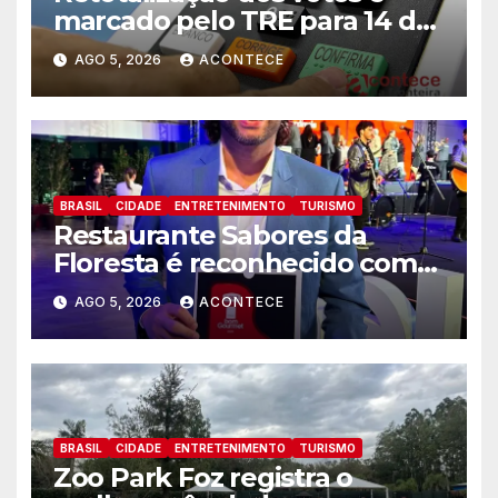
marcado pelo TRE para 14 de
agosto
AGO 5, 2026
ACONTECE
BRASIL
CIDADE
ENTRETENIMENTO
TURISMO
Restaurante Sabores da
Floresta é reconhecido como
um dos Lugares Imperdíveis
AGO 5, 2026
ACONTECE
de Foz do Iguaçu
BRASIL
CIDADE
ENTRETENIMENTO
TURISMO
Zoo Park Foz registra o