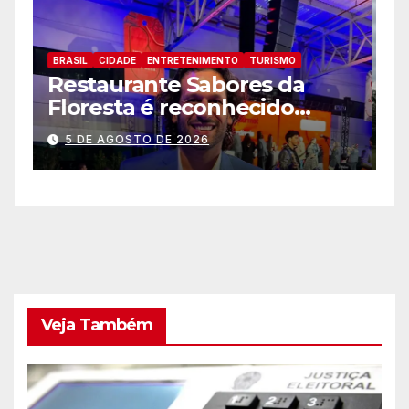
BRASIL
CIDADE
ENTRETENIMENTO
TURISMO
B
Zoo Park Foz registra o
P
melhor mês dede sua
p
inauguração
a
5 DE AGOSTO DE 2026
a
Veja Também