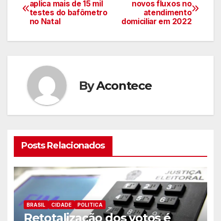
Navegação
aplica mais de 15 mil
novos fluxos no
testes do bafômetro
atendimento
de
no Natal
domiciliar em 2022
artigos
By
Acontece
Posts Relacionados
BRASIL
CIDADE
POLITICA
Retotalização dos votos é