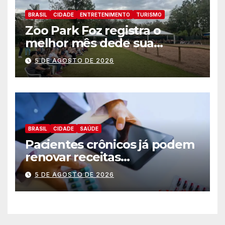
BRASIL
CIDADE
ENTRETENIMENTO
TURISMO
Zoo Park Foz registra o
melhor mês dede sua
inauguração
5 DE AGOSTO DE 2026
BRASIL
CIDADE
SAÚDE
Pacientes crônicos já podem
renovar receitas
automaticamente pelo
5 DE AGOSTO DE 2026
aplicativo da Prefeitura