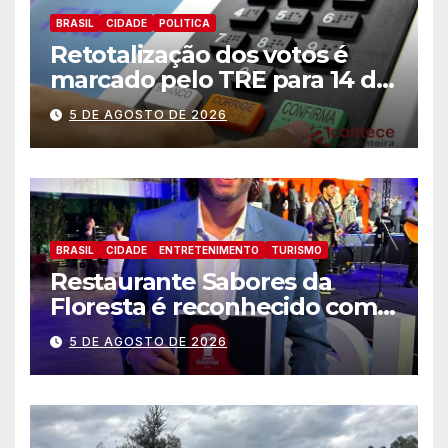
BRASIL
CIDADE
POLITICA
Retotalização dos votos é
marcado pelo TRE para 14 de
agosto
5 DE AGOSTO DE 2026
BRASIL
CIDADE
ENTRETENIMENTO
TURISMO
Restaurante Sabores da
Floresta é reconhecido como
um dos Lugares Imperdíveis
5 DE AGOSTO DE 2026
de Foz do Iguaçu