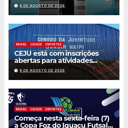
preparação e resposta a
6 DE AGOSTO DE 2026
situações de emergência e
calamidade pública
BRASIL
CIDADE
ESPORTES
CEJU está com inscrições
abertas para atividades
gratuitas
6 DE AGOSTO DE 2026
BRASIL
CIDADE
ESPORTES
Começa nesta sexta-feira (7)
a Copa Foz do Iguaçu Futsal