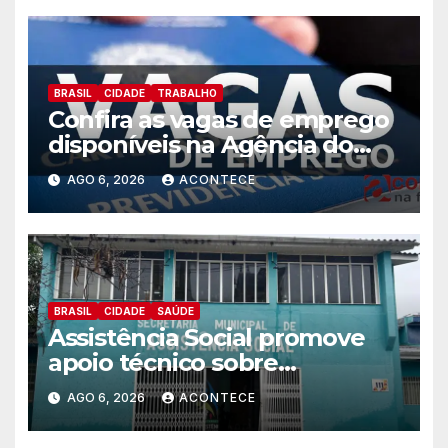
BRASIL
CIDADE
TRABALHO
Confira as vagas de emprego
disponíveis na Agência do
Trabalhador
AGO 6, 2026
ACONTECE
BRASIL
CIDADE
SAÚDE
Assistência Social promove
apoio técnico sobre
preparação e resposta a
AGO 6, 2026
ACONTECE
situações de emergência e
calamidade pública