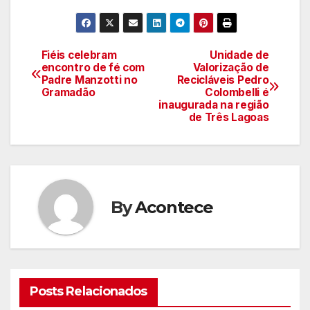
Fiéis celebram
Unidade de
Navegação
encontro de fé com
Valorização de
Padre Manzotti no
Recicláveis Pedro
de
Gramadão
Colombelli é
inaugurada na região
artigos
de Três Lagoas
By
Acontece
Posts Relacionados