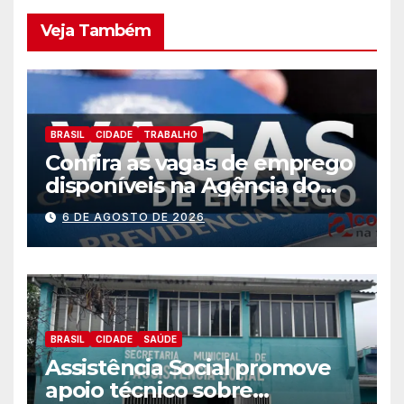
Veja Também
BRASIL
CIDADE
TRABALHO
Confira as vagas de emprego
disponíveis na Agência do
Trabalhador
6 DE AGOSTO DE 2026
BRASIL
CIDADE
SAÚDE
Assistência Social promove
apoio técnico sobre