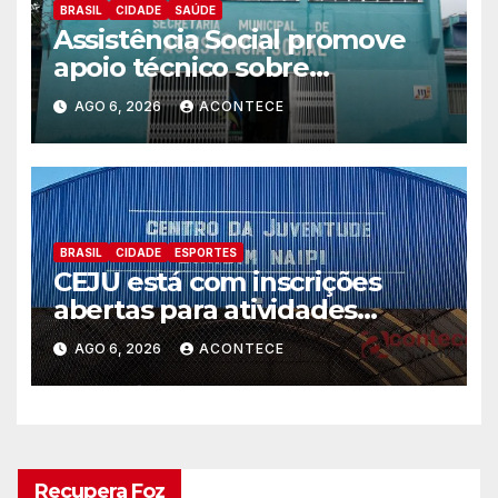
BRASIL
CIDADE
SAÚDE
Assistência Social promove
apoio técnico sobre
preparação e resposta a
AGO 6, 2026
ACONTECE
situações de emergência e
calamidade pública
BRASIL
CIDADE
ESPORTES
CEJU está com inscrições
abertas para atividades
gratuitas
AGO 6, 2026
ACONTECE
Recupera Foz