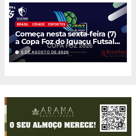
BRASIL
CIDADE
ESPORTES
Começa nesta sexta-feira (7)
a Copa Foz do Iguaçu Futsal
2026 com equipes de quatro
6 DE AGOSTO DE 2026
países