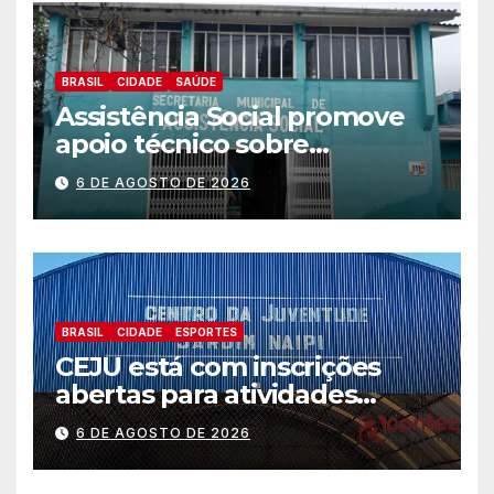
BRASIL
CIDADE
SAÚDE
Assistência Social promove
apoio técnico sobre
preparação e resposta a
6 DE AGOSTO DE 2026
situações de emergência e
calamidade pública
BRASIL
CIDADE
ESPORTES
CEJU está com inscrições
abertas para atividades
gratuitas
6 DE AGOSTO DE 2026