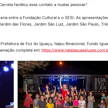
s
rreta facilitou esse contato a muitas pessoas”.
U
ceria entre a Fundação Cultural e o SESI. As apresentaçõe
B
ardim das Flores, Jardim São Luiz, Jardim São Paulo, Trê
s
p
Prefeitura de Foz do Iguaçu, Itaipu Binacional, Fundo Igua
ogramação completa em:
https://www.natalaguaseluzes.com.b
e
u