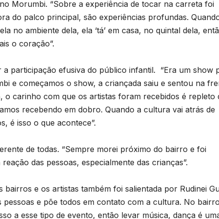
e
no Morumbi. “Sobre a experiência de tocar na carreta foi
T
ora do palco principal, são experiências profundas. Quand
D
la no ambiente dela, ela ‘tá’ em casa, no quintal dela, ent
a
2
ais o coração”.
6
er a participação efusiva do público infantil. “Era um show 
bi e começamos o show, a criançada saiu e sentou na fre
o
, o carinho com que os artistas foram recebidos é repleto 
e
abamos recebendo em dobro. Quando a cultura vai atrás de
r
, é isso o que acontece”.
o
p
erente de todas. “Sempre morei próximo do bairro e foi
n
a reação das pessoas, especialmente das crianças”.
p
s
bairros e os artistas também foi salientada por Rudinei Gu
s pessoas e põe todos em contato com a cultura. No bairro
o a esse tipo de evento, então levar música, dança é um