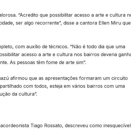
valorosa. “Acredito que possibilitar acesso a arte e cultura n
idade, ser algo recorrente”, disse a cantora Ellen Miru que
mpleto, com auxílio de técnicos. “Não é todo dia que uma
ossibilitar acesso a arte e cultura nos bairros deveria ganh
nte. As pessoas têm fome de arte sim”.
B
C
azú afirmou que as apresentações formaram um circuito
P
mpartilhado com todos, esteja em vários bairros com uma
p
ução da cultura”.
s
D
o
A
 acordeonista Tiago Rossato, descreveu como inesquecível