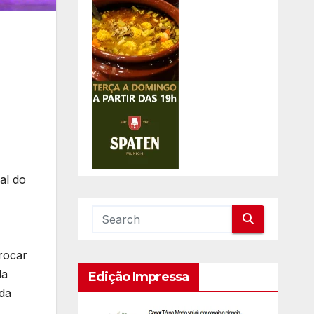
al do
rocar
da
Edição Impressa
 da