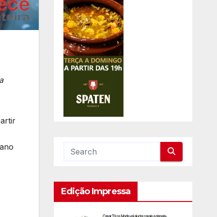
a
artir
lano
Edição Impressa