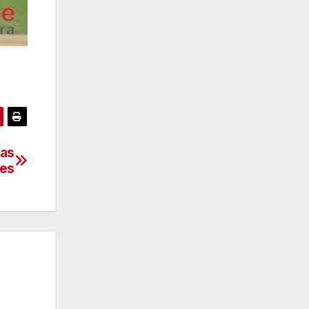
oas
zes