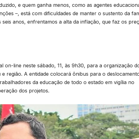
T
eduzido, e quem ganha menos, como as agentes educaciona
ções –, está com dificuldades de manter o sustento da famí
D
p
s seis anos, enfrentamos a alta da inflação, que faz os pre
2
d
6
n
e
al on-line neste sábado, 11, às 9h30, para a organização d
e região. A entidade colocará ônibus para o deslocament
rabalhadores da educação de todo o estado em vigília no
c
iberação dos projetos.
T
b
d