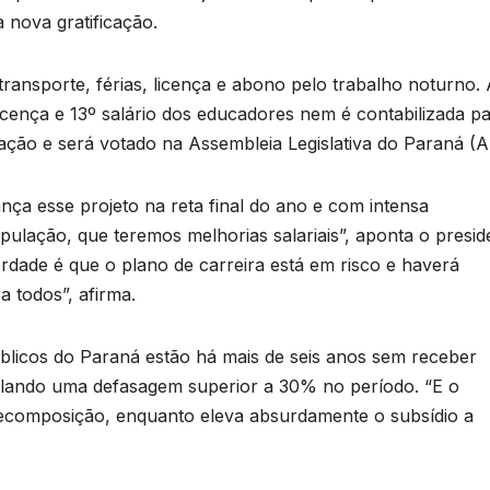
 nova gratificação.
transporte, férias, licença e abono pelo trabalho noturno.
 licença e 13º salário dos educadores nem é contabilizada p
tação e será votado na Assembleia Legislativa do Paraná (A
ça esse projeto na reta final do ano e com intensa
opulação, que teremos melhorias salariais”, aponta o presid
B
rdade é que o plano de carreira está em risco e haverá
C
 todos”, afirma.
T
n
públicos do Paraná estão há mais de seis anos sem receber
ulando uma defasagem superior a 30% no período. “E o
a
ecomposição, enquanto eleva absurdamente o subsídio a
D
a
A