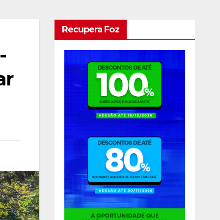
Recupera Foz
-
ar