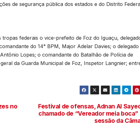
s
uições de segurança pública dos estados e do Distrito Federa
U
B
tropas federais o vice-prefeito de Foz do Iguaçu, delegad
s
 comandante do 14° BPM, Major Adelar Davies; o delegado
p
o Antônio Lopes; o comandante do Batalhão de Polícia de
-geral da Guarda Municipal de Foz, Inspetor Langnier; entr
e
zes no
Festival de ofensas, Adnan Al Saye
u
chamado de “Vereador meia boca”
sessão da Câm