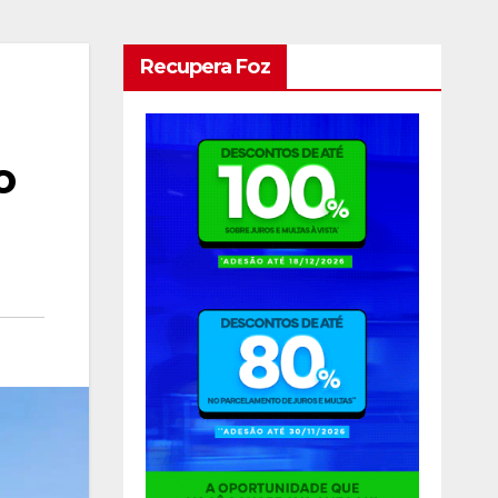
Recupera Foz
o