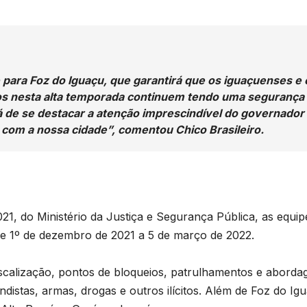
 para Foz do Iguaçu, que garantirá que os iguaçuenses e 
os nesta alta temporada continuem tendo uma segurança
 há de se destacar a atenção imprescindível do governador
 com a nossa cidade”, comentou Chico Brasileiro.
B
C
P
21, do Ministério da Justiça e Segurança Pública, as equip
de 1º de dezembro de 2021 a 5 de março de 2022.
s
D
 fiscalização, pontos de bloqueios, patrulhamentos e aborda
o
ndistas, armas, drogas e outros ilícitos. Além de Foz do Ig
A