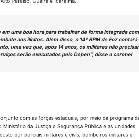
e
Alto Paraíso, Guaíra e Icaraíma.
T
D
a
2
m em uma boa hora para trabalhar de forma integrada com
6
bate aos ilícitos. Além disso, o 14º BPM de Foz contará
nto, uma vez que, após 14 anos, os militares não precisa
erviços serão executados pelo Depen”, disse o coronel
r
o
p
n
p
s
onjunto com as forças estaduais, por meio de programa d
o Ministério da Justiça e Segurança Pública e as unidades
sto por policiais militares e civis, bombeiros militares e