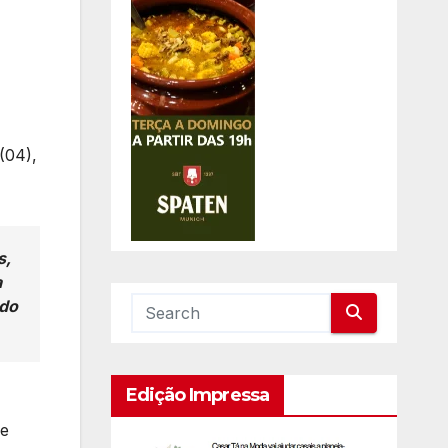
(04),
s,
a
ndo
Edição Impressa
Me