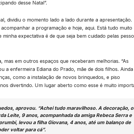
cipando desse Natal”.
ral, dividiu o momento lado a lado durante a apresentação.
z acompanhar a programação e hoje, aqui. Está tudo muito
 minha expectativa é de que seja bem cuidado pelas pess
eia, mas em outros espaços que receberam melhorias. “As
u a enfermeira Ediana do Prado, mãe de dois filhos. Ainda
B
nças, como a instalação de novos brinquedos, e piso
C
P
os divertindo. Um lugar aberto como esse é muito importa
3
dos, aprovou. “Achei tudo maravilhoso. A decoração, o
c
rda Leite, 9 anos, acompanhada da amiga Rebeca Serra e
n
D
Morumbi, levou a filha Giovana, 4 anos, até um balanço de
d
A
der voltar para cá”.