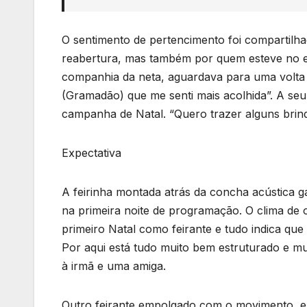
O sentimento de pertencimento foi compartil
reabertura, mas também por quem esteve no es
companhia da neta, aguardava para uma volta na
(Gramadão) que me senti mais acolhida”. A seu 
campanha de Natal. “Quero trazer alguns brin
Expectativa
A feirinha montada atrás da concha acústica
na primeira noite de programação. O clima de 
primeiro Natal como feirante e tudo indica qu
Por aqui está tudo muito bem estruturado e mui
à irmã e uma amiga.
Outro feirante empolgado com o movimento, era 