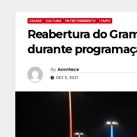
CIDADE
CULTURA
ENTRETENIMENTO
ITAIPU
Reabertura do Gra
durante programaçã
By
Acontece
DEZ 5, 2021