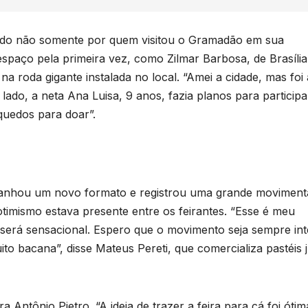
o
T
p
D
hado não somente por quem visitou o Gramadão em sua
d
2
paço pela primeira vez, como Zilmar Barbosa, de Brasília
6
 roda gigante instalada no local. “Amei a cidade, mas foi 
a
lado, a neta Ana Luisa, 9 anos, fazia planos para participa
v
quedos para doar”.
o
F
p
 ganhou um novo formato e registrou uma grande movimen
d
otimismo estava presente entre os feirantes. “Esse é meu
r
e será sensacional. Espero que o movimento seja sempre int
r
to bacana”, disse Mateus Pereti, que comercializa pastéis 
e
a
v
Antônio Pietro. “A ideia de trazer a feira para cá foi ótim