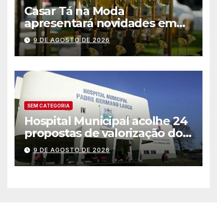
Casar Tá na Moda
apresentará novidades em
entretenimento para
9 DE AGOSTO DE 2026
casamentos e festas de
debutantes
SEM CATEGORIA
Hospital Municipal acolhe 24
propostas de valorização dos
trabalhadores e institui mesa
9 DE AGOSTO DE 2026
permanente de negociação