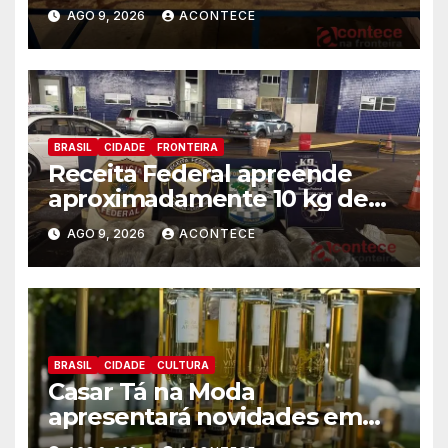
apreendidos pela Receita
AGO 9, 2026
ACONTECE
Federal
BRASIL
CIDADE
FRONTEIRA
Receita Federal apreende
aproximadamente 10 kg de
substância análoga ao
AGO 9, 2026
ACONTECE
capulho
BRASIL
CIDADE
CULTURA
Casar Tá na Moda
apresentará novidades em
entretenimento para