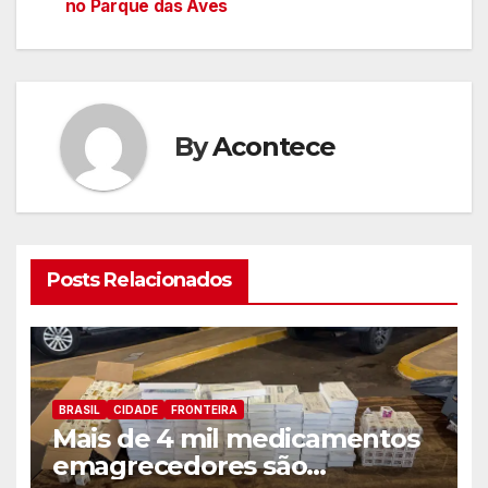
no Parque das Aves
artigos
By
Acontece
Posts Relacionados
BRASIL
CIDADE
FRONTEIRA
Mais de 4 mil medicamentos
emagrecedores são