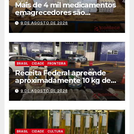
Mais de 4 mil medicamentos
emagrecedores são
apreendidos pela Receita
9 DE AGOSTO DE 2026
Federal
BRASIL
CIDADE
FRONTEIRA
Receita Federal apreende
aproximadamente 10 kg de
substância análoga ao
9 DE AGOSTO DE 2026
capulho
BRASIL
CIDADE
CULTURA