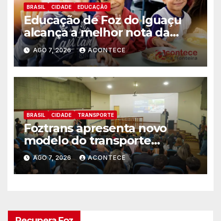
BRASIL
CIDADE
EDUCAÇÃ0
Educação de Foz do Iguaçu
alcança a melhor nota da
história no IDEB
AGO 7, 2026
ACONTECE
BRASIL
CIDADE
TRANSPORTE
Foztrans apresenta novo
modelo do transporte
coletivo em audiência pública
AGO 7, 2026
ACONTECE
e avança para um sistema
mais moderno e eficiente
Recupera Foz