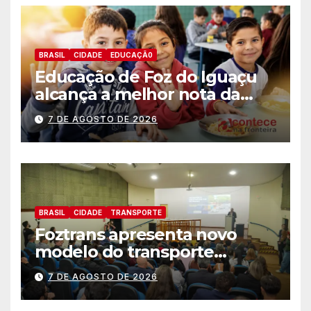
BRASIL
CIDADE
EDUCAÇÃ0
Educação de Foz do Iguaçu
alcança a melhor nota da
história no IDEB
7 DE AGOSTO DE 2026
BRASIL
CIDADE
TRANSPORTE
Foztrans apresenta novo
modelo do transporte
coletivo em audiência
7 DE AGOSTO DE 2026
pública e avança para um
sistema mais moderno e