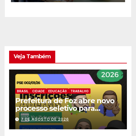
sistema mais moderno e
eficiente
Veja Também
BRASIL
CIDADE
EDUCAÇÃ0
TRABALHO
Prefeitura de Foz abre novo
processo seletivo para
estagiários
7 DE AGOSTO DE 2026