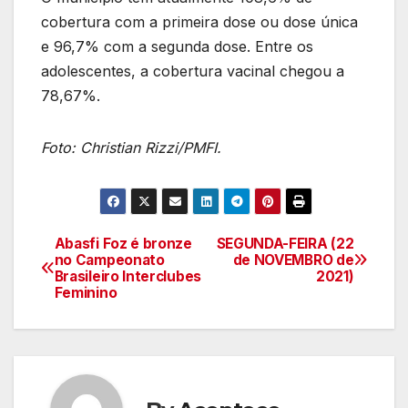
cobertura com a primeira dose ou dose única
e 96,7% com a segunda dose. Entre os
adolescentes, a cobertura vacinal chegou a
78,67%.
Foto: Christian Rizzi/PMFI.
Abasfi Foz é bronze
SEGUNDA-FEIRA (22
Navegação
no Campeonato
de NOVEMBRO de
Brasileiro Interclubes
2021)
de
Feminino
artigos