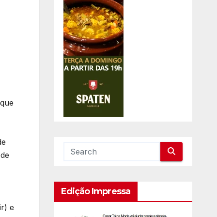
 que
de
 de
Edição Impressa
r) e