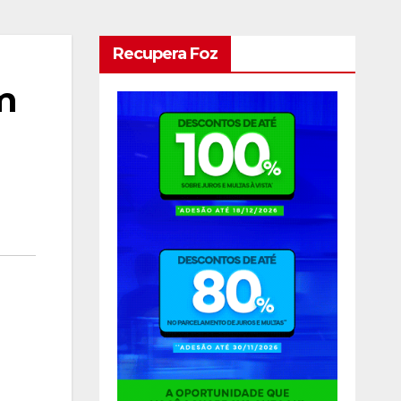
Recupera Foz
m