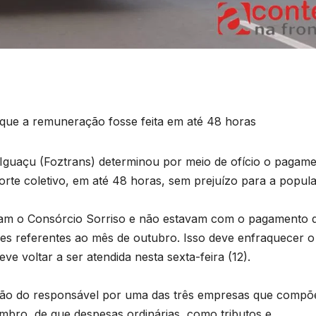
u que a remuneração fosse feita em até 48 horas
o Iguaçu (Foztrans) determinou por meio de ofício o pagam
porte coletivo, em até 48 horas, sem prejuízo para a popul
egram o Consórcio Sorriso e não estavam com o pagamento 
es referentes ao mês de outubro. Isso deve enfraquecer o
e voltar a ser atendida nesta sexta-feira (12).
ação do responsável por uma das três empresas que comp
embro, de que despesas ordinárias, como tributos e