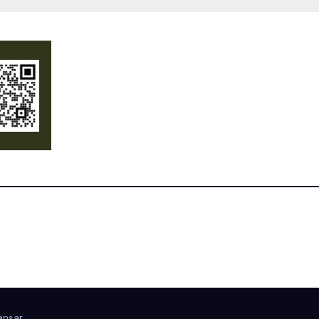
nsar
.