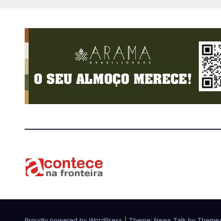
Proudly powered by WordPress
|
Theme: News Talk by
Themea