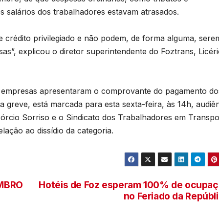
s salários dos trabalhadores estavam atrasados.
de crédito privilegiado e não podem, de forma alguma, sere
as”, explicou o diretor superintendente do Foztrans, Licér
s empresas apresentaram o comprovante do pagamento do
da greve, está marcada para esta sexta-feira, às 14h, audiê
sórcio Sorriso e o Sindicato dos Trabalhadores em Transpo
lação ao dissídio da categoria.
EMBRO
Hotéis de Foz esperam 100% de ocupa
no Feriado da Repúbl