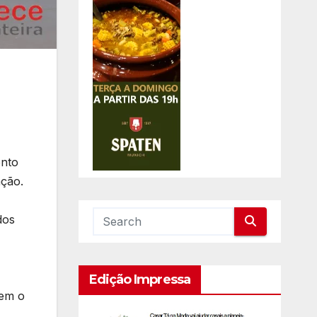
ento
ação.
dos
Edição Impressa
õem o