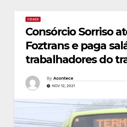
CIDADE
Consórcio Sorriso 
Foztrans e paga sal
trabalhadores do tr
By
Acontece
NOV 12, 2021