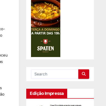
co-
to
eceu
as
s
Edição Impressa
tão