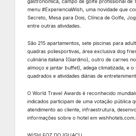
gastronômica, campo de golfe profissional de 
menu #ExperienciaWish, uma novidade que co
Secreto, Mesa para Dois, Clínica de Golfe, Jo
entre outras atividades.
São 215 apartamentos, sete piscinas para adulto
quadras poliesportivas, área exclusiva dog fri
culinária italiana (Giardino), outro de carnes n
almoço e jantar buffet), adega climatizada, e 
quadrados e atividades diárias de entreteniment
O World Travel Awards é reconhecido mundial
indicados participam de uma votação pública 
atendimento ao cliente, infraestrutura, dese
informações sobre o hotel em wishhotels.com.b
WISH FOZ DO IGUAÇU