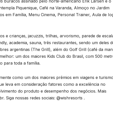
18 buracos assinado pelo norte-americano Erik Larsen e o
ntempla Piquenique, Café na Varanda, Almoço no Jardim
gos em Família, Menu Cinema, Personal Trainer, Aula de Io
s e crianças, jacuzzis, trilhas, arvorismo, parede de escal
endly, academia, sauna, três restaurantes, sendo um deles d
obres argentinas (The Grill), além do Golf Grill (café da ma
o melhor: um dos maiores Kids Club do Brasil, com 500 met
B
o para toda a família.
C
mente como um dos maiores prêmios em viagens e turismo
n
que leva em consideração fatores como a excelência no
nvolvimento do produto e desempenho dos negócios. Mais
a
r. Siga nossas redes sociais: @wishresorts .
D
a
A