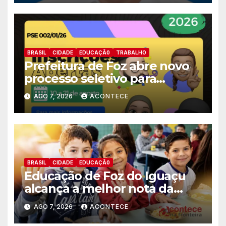
BRASIL
CIDADE
EDUCAÇÃ0
TRABALHO
Prefeitura de Foz abre novo
processo seletivo para
estagiários
AGO 7, 2026
ACONTECE
BRASIL
CIDADE
EDUCAÇÃ0
Educação de Foz do Iguaçu
alcança a melhor nota da
história no IDEB
AGO 7, 2026
ACONTECE