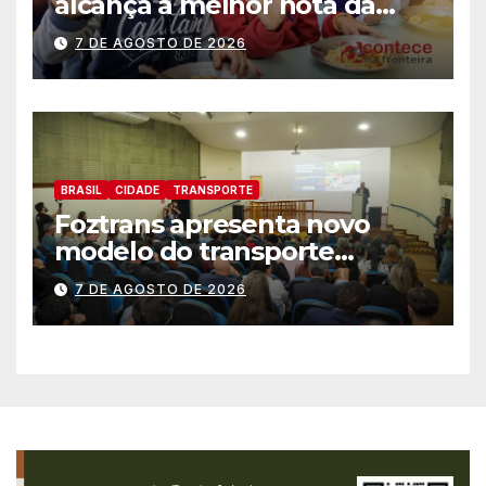
alcança a melhor nota da
história no IDEB
7 DE AGOSTO DE 2026
BRASIL
CIDADE
TRANSPORTE
Foztrans apresenta novo
modelo do transporte
coletivo em audiência
7 DE AGOSTO DE 2026
pública e avança para um
sistema mais moderno e
eficiente