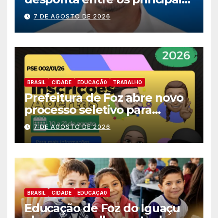
nomes do União Brasil para
7 DE AGOSTO DE 2026
deputado estadual
BRASIL
CIDADE
EDUCAÇÃ0
TRABALHO
Prefeitura de Foz abre novo
processo seletivo para
estagiários
7 DE AGOSTO DE 2026
BRASIL
CIDADE
EDUCAÇÃ0
Educação de Foz do Iguaçu