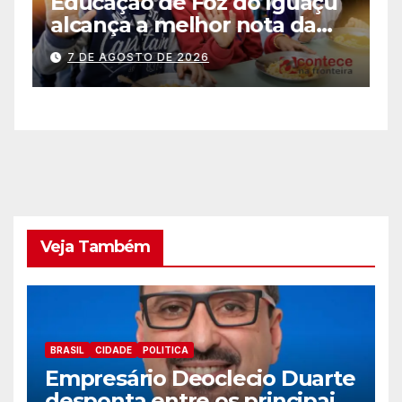
Educação de Foz do Iguaçu
o
F
alcança a melhor nota da
m
história no IDEB
c
7 DE AGOSTO DE 2026
p
s
e
Veja Também
BRASIL
CIDADE
POLITICA
Empresário Deoclecio Duarte
desponta entre os principais