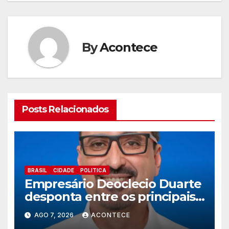
By
Acontece
Posts Relacionados
BRASIL
CIDADE
POLITICA
Empresário Deoclecio Duarte
desponta entre os principais
nomes do União Brasil para
AGO 7, 2026
ACONTECE
deputado estadual