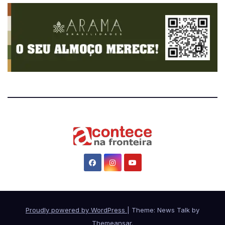
Proudly powered by WordPress
|
Theme: News Talk by
Themeansar
.