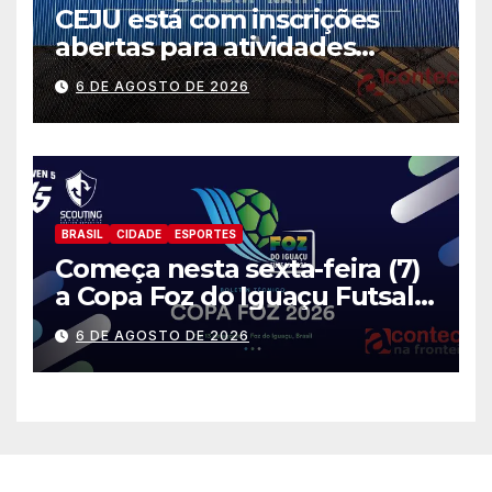
CEJU está com inscrições
abertas para atividades
gratuitas
6 DE AGOSTO DE 2026
BRASIL
CIDADE
ESPORTES
Começa nesta sexta-feira (7)
a Copa Foz do Iguaçu Futsal
2026 com equipes de quatro
6 DE AGOSTO DE 2026
países