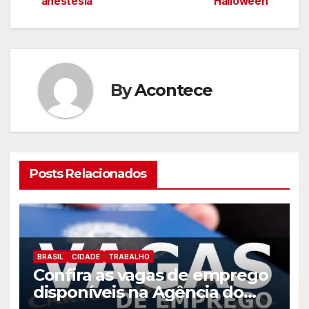
anestesia
Halloween
artigos
By
Acontece
Posts Relacionados
BRASIL
CIDADE
TRABALHO
Confira as vagas de emprego
disponíveis na Agência do