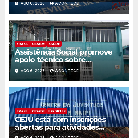
Trabalhador
AGO 6, 2026
ACONTECE
BRASIL
CIDADE
SAÚDE
Assistência Social promove
apoio técnico sobre
preparação e resposta a
AGO 6, 2026
ACONTECE
situações de emergência e
calamidade pública
BRASIL
CIDADE
ESPORTES
CEJU está com inscrições
abertas para atividades
gratuitas
AGO 6, 2026
ACONTECE