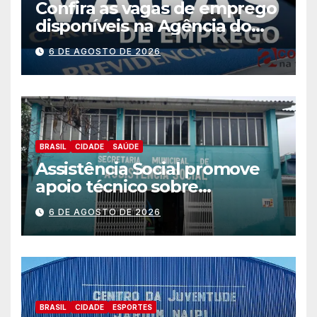
Confira as vagas de emprego
disponíveis na Agência do
Trabalhador
6 DE AGOSTO DE 2026
BRASIL
CIDADE
SAÚDE
Assistência Social promove
apoio técnico sobre
preparação e resposta a
6 DE AGOSTO DE 2026
situações de emergência e
calamidade pública
BRASIL
CIDADE
ESPORTES