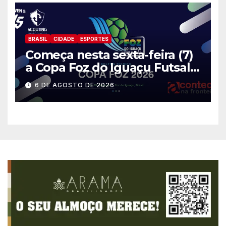
BRASIL
CIDADE
ESPORTES
Começa nesta sexta-feira (7)
a Copa Foz do Iguaçu Futsal
2026 com equipes de quatro
6 DE AGOSTO DE 2026
países