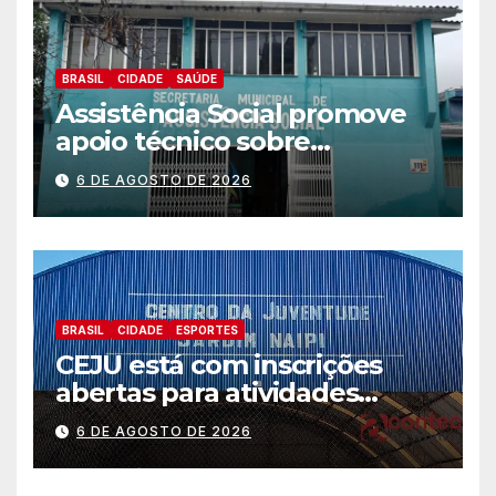
BRASIL
CIDADE
SAÚDE
Assistência Social promove
apoio técnico sobre
preparação e resposta a
6 DE AGOSTO DE 2026
situações de emergência e
calamidade pública
BRASIL
CIDADE
ESPORTES
CEJU está com inscrições
abertas para atividades
gratuitas
6 DE AGOSTO DE 2026