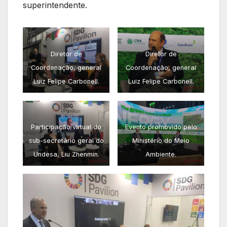
superintendente.
Diretor de
Diretor de
Coordenação, general
Coordenação, general
Luiz Felipe Carbonell.
Luiz Felipe Carbonell.
Participação virtual do
Evento promovido pelo
sub-secretário geral do
Ministério do Meio
Undesa, Liu Zhenmin.
Ambiente.