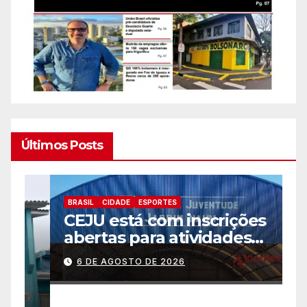
Últimos Posts
BRASIL
CIDADE
ESPORTES
B
CEJU está com inscrições
C
abertas para atividades
a
gratuitas
2
6 DE AGOSTO DE 2026
p