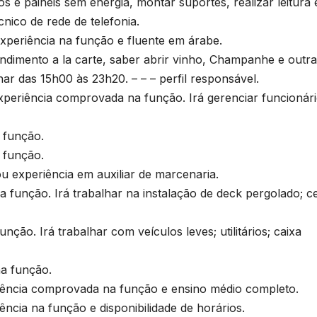
e
e painéis sem energia, montar suportes, realizar leitura 
T
nico de rede de telefonia.
D
riência na função e fluente em árabe.
a
2
imento a la carte, saber abrir vinho, Champanhe e outra
6
lhar das 15h00 às 23h20. – – – perfil responsável.
iência comprovada na função. Irá gerenciar funcionári
o
 função.
 função.
e
experiência em auxiliar de marcenaria.
r
o
unção. Irá trabalhar na instalação de deck pergolado; c
p
n
o. Irá trabalhar com veículos leves; utilitários; caixa
p
s
a função.
ncia comprovada na função e ensino médio completo.
ia na função e disponibilidade de horários.