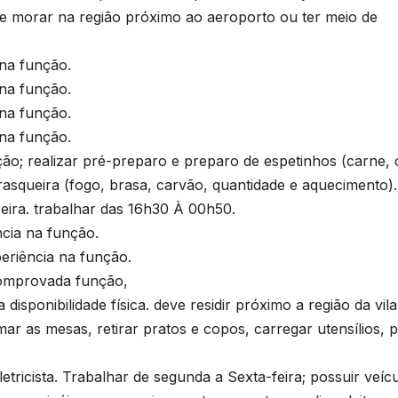
te morar na região próximo ao aeroporto ou ter meio de
na função.
na função.
na função.
na função.
 realizar pré-preparo e preparo de espetinhos (carne, c
rasqueira (fogo, brasa, carvão, quantidade e aquecimento).
eira. trabalhar das 16h30 À 00h50.
B
C
cia na função.
P
iência na função.
omprovada função,
p
isponibilidade física. deve residir próximo a região da vila
s
ar as mesas, retirar pratos e copos, carregar utensílios, p
D
o
ricista. Trabalhar de segunda a Sexta-feira; possuir veíc
A