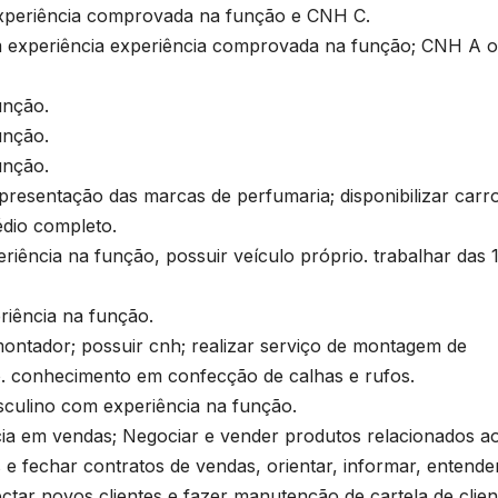
s
riência comprovada na função e CNH C.
eriência experiência comprovada na função; CNH A o
U
unção.
B
unção.
s
p
unção.
entação das marcas de perfumaria; disponibilizar carro
édio completo.
ncia na função, possuir veículo próprio. trabalhar das 
ência na função.
e
ador; possuir cnh; realizar serviço de montagem de
o. conhecimento em confecção de calhas e rufos.
u
ino com experiência na função.
em vendas; Negociar e vender produtos relacionados a
s e fechar contratos de vendas, orientar, informar, entende
ctar novos clientes e fazer manutenção de cartela de clien