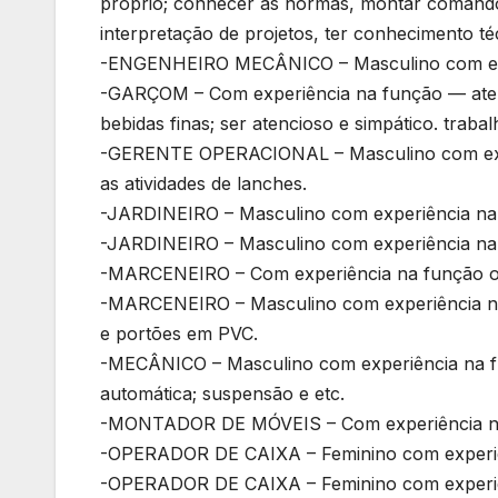
próprio; conhecer as normas, montar comandos 
interpretação de projetos, ter conhecimento téc
-ENGENHEIRO MECÂNICO – Masculino com expe
-GARÇOM – Com experiência na função — atend
bebidas finas; ser atencioso e simpático. traba
-GERENTE OPERACIONAL – Masculino com exper
as atividades de lanches.
-JARDINEIRO – Masculino com experiência na
-JARDINEIRO – Masculino com experiência na
-MARCENEIRO – Com experiência na função ou 
-MARCENEIRO – Masculino com experiência na f
e portões em PVC.
-MECÂNICO – Masculino com experiência na funçã
automática; suspensão e etc.
-MONTADOR DE MÓVEIS – Com experiência n
-OPERADOR DE CAIXA – Feminino com experiê
-OPERADOR DE CAIXA – Feminino com experiênc