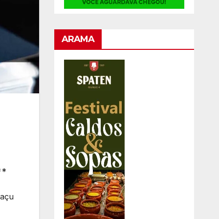
ARAMA
**
uaçu