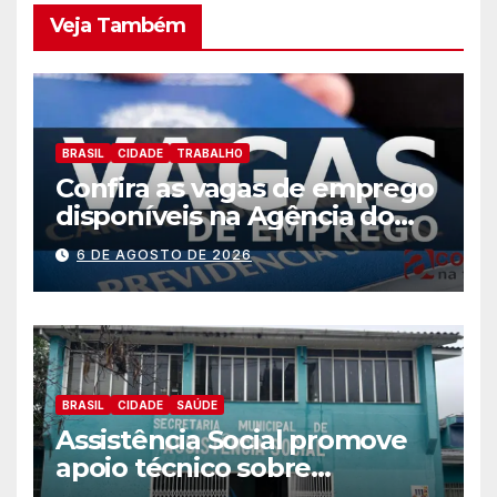
Veja Também
BRASIL
CIDADE
TRABALHO
Confira as vagas de emprego
disponíveis na Agência do
Trabalhador
6 DE AGOSTO DE 2026
BRASIL
CIDADE
SAÚDE
Assistência Social promove
apoio técnico sobre
preparação e resposta a