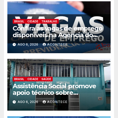
BRASIL
CIDADE
TRABALHO
Confira as vagas de emprego
disponíveis na Agência do
Trabalhador
AGO 6, 2026
ACONTECE
BRASIL
CIDADE
SAÚDE
Assistência Social promove
apoio técnico sobre
preparação e resposta a
AGO 6, 2026
ACONTECE
situações de emergência e
calamidade pública