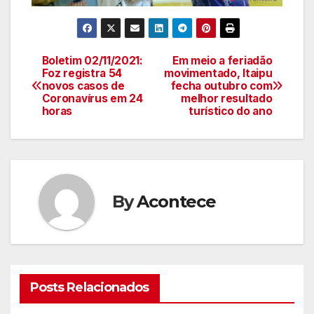
Boletim 02/11/2021:
Em meio a feriadão
Navegação
Foz registra 54
movimentado, Itaipu
novos casos de
fecha outubro com
de
Coronavírus em 24
melhor resultado
horas
turístico do ano
artigos
By
Acontece
Posts Relacionados