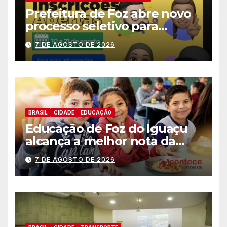
Prefeitura de Foz abre novo
processo seletivo para
estagiários
7 DE AGOSTO DE 2026
BRASIL
CIDADE
EDUCAÇÃ0
Educação de Foz do Iguaçu
alcança a melhor nota da
história no IDEB
7 DE AGOSTO DE 2026