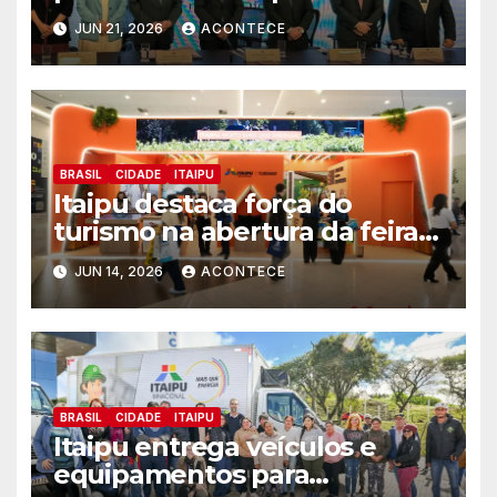
práticas em gestão da ética
JUN 21, 2026
ACONTECE
BRASIL
CIDADE
ITAIPU
Itaipu destaca força do
turismo na abertura da feira
de negócios do FIT Cataratas
JUN 14, 2026
ACONTECE
BRASIL
CIDADE
ITAIPU
Itaipu entrega veículos e
equipamentos para