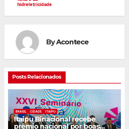
artigos
hidreletricidade
By
Acontece
Posts Relacionados
BRASIL
CIDADE
ITAIPU
Itaipu Binacional recebe
prêmio nacional por boas