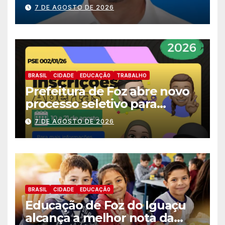
nomes do União Brasil para
7 DE AGOSTO DE 2026
deputado estadual
BRASIL
CIDADE
EDUCAÇÃ0
TRABALHO
Prefeitura de Foz abre novo
processo seletivo para
estagiários
7 DE AGOSTO DE 2026
BRASIL
CIDADE
EDUCAÇÃ0
Educação de Foz do Iguaçu
alcança a melhor nota da