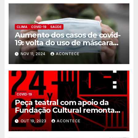
CLIMA
COVID-19
SAÚDE
Aumento dos casos de covid-
19: volta do uso de máscara
está no radar do Brasil?
NOV 11, 2024
ACONTECE
COVID-19
Peça teatral com apoio da
Fundação Cultural remonta
experiências coletivas da
OUT 19, 2023
ACONTECE
pandemia da Covid-19