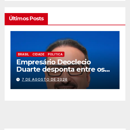
Últimos Posts
BRASIL
CIDADE
EDUCAÇÃ0
TRABALHO
Prefeitura de Foz abre novo
s
processo seletivo para
ão
estagiários
7 DE AGOSTO DE 2026