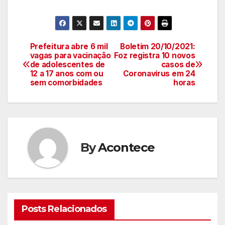
Prefeitura abre 6 mil
Boletim 20/10/2021:
Navegação
vagas para vacinação
Foz registra 10 novos
de adolescentes de
casos de
de
12 a 17 anos com ou
Coronavírus em 24
sem comorbidades
horas
artigos
By
Acontece
Posts Relacionados