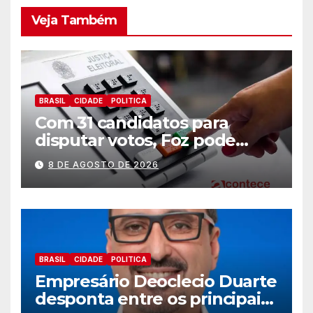
Veja Também
BRASIL
CIDADE
POLITICA
Com 31 candidatos para
disputar votos, Foz pode
perder representatividade
8 DE AGOSTO DE 2026
BRASIL
CIDADE
POLITICA
Empresário Deoclecio Duarte
desponta entre os principais