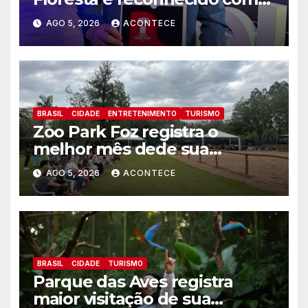
um dos Lugares Imperdíveis
AGO 5, 2026
ACONTECE
de Foz do Iguaçu
BRASIL
CIDADE
ENTRETENIMENTO
TURISMO
Zoo Park Foz registra o
melhor mês dede sua
inauguração
AGO 5, 2026
ACONTECE
BRASIL
CIDADE
TURISMO
Parque das Aves registra
maior visitação de sua