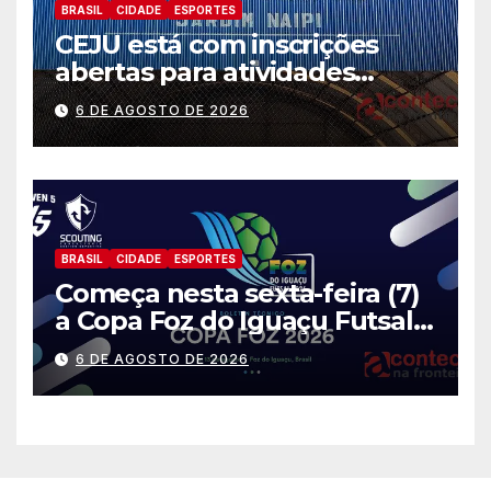
BRASIL
CIDADE
ESPORTES
CEJU está com inscrições
abertas para atividades
gratuitas
6 DE AGOSTO DE 2026
BRASIL
CIDADE
ESPORTES
Começa nesta sexta-feira (7)
a Copa Foz do Iguaçu Futsal
2026 com equipes de quatro
6 DE AGOSTO DE 2026
países