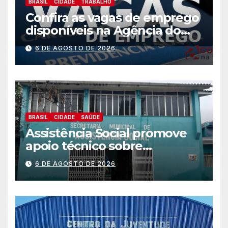
BRASIL
CIDADE
TRABALHO
Confira as vagas de emprego
disponíveis na Agência do
Trabalhador
6 DE AGOSTO DE 2026
BRASIL
CIDADE
SAÚDE
Assistência Social promove
apoio técnico sobre
preparação e resposta a
6 DE AGOSTO DE 2026
situações de emergência e
calamidade pública