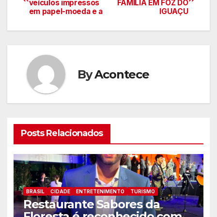
veículos impressos
FAMÍLIA EM FOZ DO
de
em papel-moeda e a
IGUAÇU
artigos
By
Acontece
Posts Relacionados
BRASIL
CIDADE
ENTRETENIMENTO
TURISMO
Restaurante Sabores da
Floresta é reconhecido como