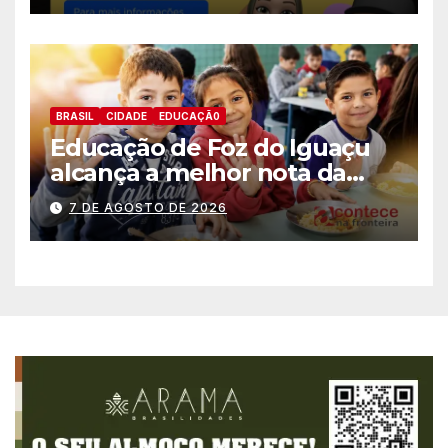
BRASIL
CIDADE
EDUCAÇÃ0
Educação de Foz do Iguaçu
alcança a melhor nota da
história no IDEB
7 DE AGOSTO DE 2026