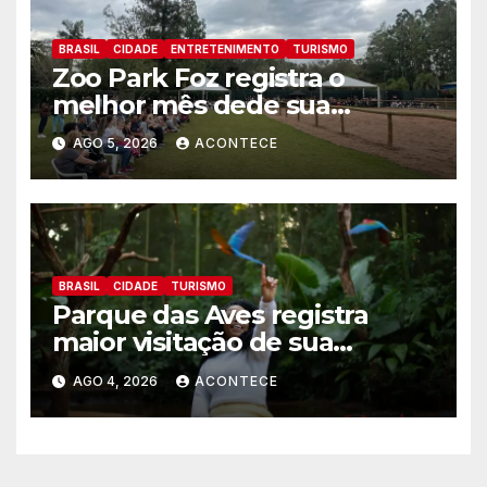
BRASIL
CIDADE
ENTRETENIMENTO
TURISMO
Zoo Park Foz registra o
melhor mês dede sua
inauguração
AGO 5, 2026
ACONTECE
BRASIL
CIDADE
TURISMO
Parque das Aves registra
maior visitação de sua
históriaJulho bate recorde
AGO 4, 2026
ACONTECE
histórico de visitantes e
reforça a conexão entre
turismo, conservação e Mata
Atlântica