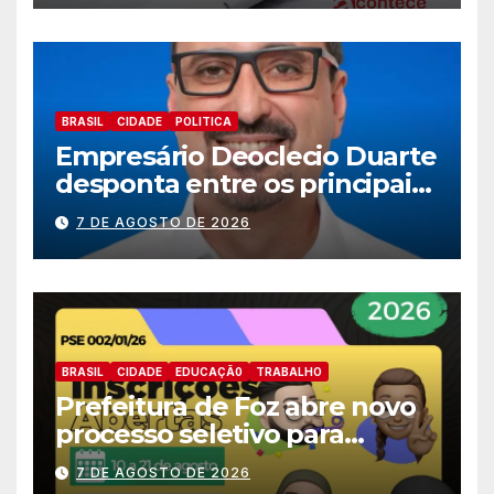
BRASIL
CIDADE
POLITICA
Empresário Deoclecio Duarte
desponta entre os principais
nomes do União Brasil para
7 DE AGOSTO DE 2026
deputado estadual
BRASIL
CIDADE
EDUCAÇÃ0
TRABALHO
Prefeitura de Foz abre novo
processo seletivo para
estagiários
7 DE AGOSTO DE 2026