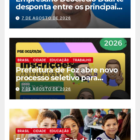
desponta entre os principais
nomes do União Brasil para
7 DE AGOSTO DE 2026
deputado estadual
BRASIL
CIDADE
EDUCAÇÃ0
TRABALHO
Prefeitura de Foz abre novo
processo seletivo para
estagiários
7 DE AGOSTO DE 2026
BRASIL
CIDADE
EDUCAÇÃ0