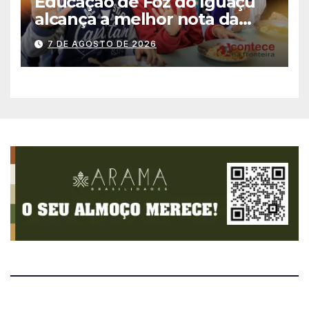
Educação de Foz do Iguaçu
alcança a melhor nota da
história no IDEB
7 DE AGOSTO DE 2026