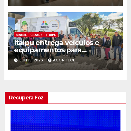
BRASIL
CIDADE
ITAIPU
Itaipu entrega veículos e
equipamentos para
impulsionar a reciclagem no
JUN 13, 2026
ACONTECE
sudoeste do PR
Recupera Foz