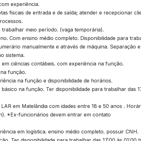
m experiência.
fiscais de entrada e de saída; atender e recepcionar cli
rocessos.
abalhar meio período. (vaga temporária).
 Com ensino médio completo. Disponibilidade para trab
numerário manualmente e através de máquina. Separação e
o sistema.
m ciências contábeis. com experiência na função.
na função.
B
cia na função e disponibilidade de horários.
C
T
ico na função. Ter disponibilidade para trabalhar das 1
n
LAR em Matelândia com idades entre 18 e 50 anos . Horár
h). *Ex-funcionários devem entrar em contato
a
D
iência em logística. ensino médio completo. possuir CNH.
a
A
 Ter disponibilidade para trabalhar das 17:00 às 01:00 h