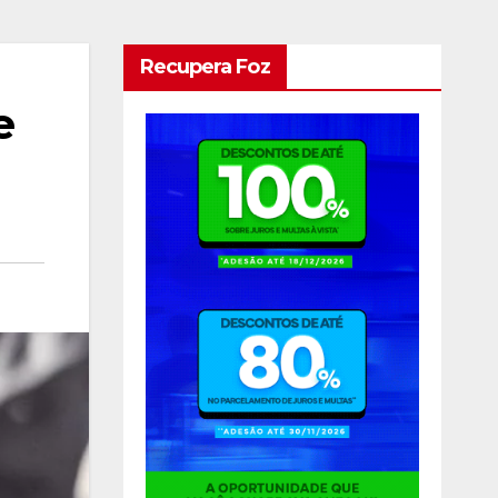
Recupera Foz
e