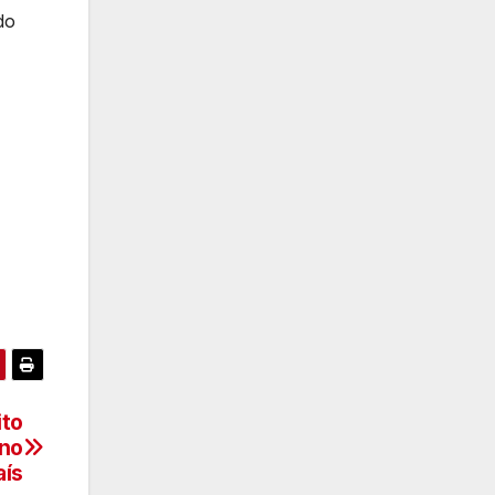
do
ito
 no
aís