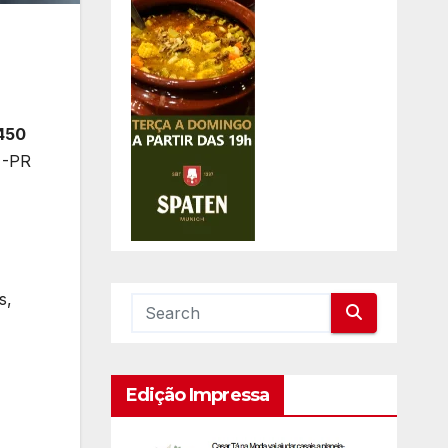
5450
 -PR
s,
Edição Impressa