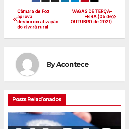
Câmara de Foz
VAGAS DE TERÇA-
Navegação
aprova
FEIRA (05 de
desburocratização
OUTUBRO de 2021)
de
do alvará rural
artigos
By
Acontece
Posts Relacionados