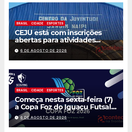
BRASIL
CIDADE
ESPORTES
CEJU está com inscrições
abertas para atividades
gratuitas
6 DE AGOSTO DE 2026
BRASIL
CIDADE
ESPORTES
Começa nesta sexta-feira (7)
a Copa Foz do Iguaçu Futsal
2026 com equipes de quatro
6 DE AGOSTO DE 2026
países