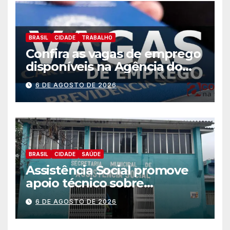
BRASIL
CIDADE
TRABALHO
Confira as vagas de emprego
disponíveis na Agência do
Trabalhador
6 DE AGOSTO DE 2026
BRASIL
CIDADE
SAÚDE
Assistência Social promove
apoio técnico sobre
preparação e resposta a
6 DE AGOSTO DE 2026
situações de emergência e
calamidade pública