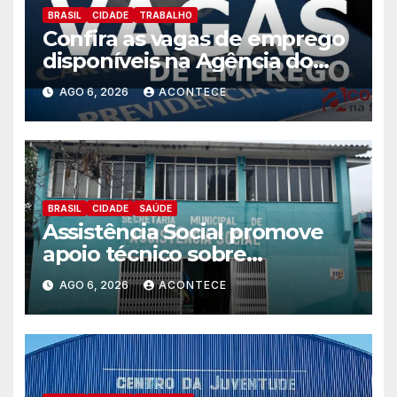
BRASIL
CIDADE
TRABALHO
Confira as vagas de emprego
disponíveis na Agência do
Trabalhador
AGO 6, 2026
ACONTECE
BRASIL
CIDADE
SAÚDE
Assistência Social promove
apoio técnico sobre
preparação e resposta a
AGO 6, 2026
ACONTECE
situações de emergência e
calamidade pública