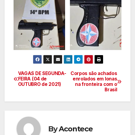
VAGAS DE SEGUNDA-
Corpos são achados
Navegação
FEIRA (04 de
enrolados em lonas
OUTUBRO de 2021)
na fronteira com o
de
Brasil
artigos
By
Acontece