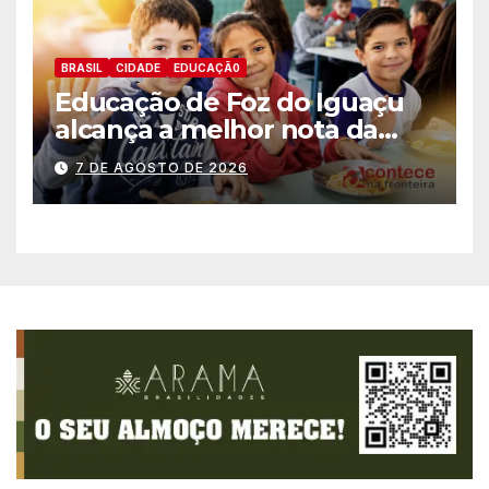
BRASIL
CIDADE
EDUCAÇÃ0
Educação de Foz do Iguaçu
alcança a melhor nota da
história no IDEB
7 DE AGOSTO DE 2026