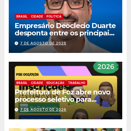
BRASIL
CIDADE
POLITICA
Empresário Deoclecio Duarte
desponta entre os principais
nomes do União Brasil para
7 DE AGOSTO DE 2026
deputado estadual
BRASIL
CIDADE
EDUCAÇÃ0
TRABALHO
Prefeitura de Foz abre novo
processo seletivo para
estagiários
7 DE AGOSTO DE 2026