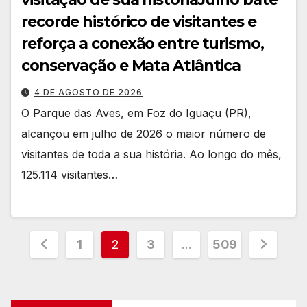
recorde histórico de visitantes e
reforça a conexão entre turismo,
conservação e Mata Atlântica
4 DE AGOSTO DE 2026
O Parque das Aves, em Foz do Iguaçu (PR),
alcançou em julho de 2026 o maior número de
visitantes de toda a sua história. Ao longo do mês,
125.114 visitantes…
Paginação
1
2
3
…
509
dos
conteúdos