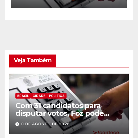
B
e
Veja Também
BRASIL
CIDADE
POLITICA
Com 31 candidatos para
disputar votos, Foz pode
perder representatividade
8 DE AGOSTO DE 2026