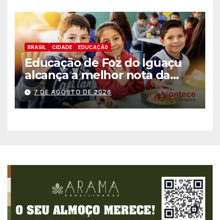
BRASIL
CIDADE
EDUCAÇÃ0
Educação de Foz do Iguaçu
alcança a melhor nota da
história no IDEB
7 DE AGOSTO DE 2026