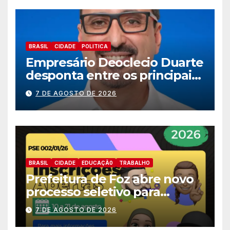
BRASIL
CIDADE
POLITICA
Empresário Deoclecio Duarte
desponta entre os principais
nomes do União Brasil para
7 DE AGOSTO DE 2026
deputado estadual
BRASIL
CIDADE
EDUCAÇÃ0
TRABALHO
Prefeitura de Foz abre novo
processo seletivo para
estagiários
7 DE AGOSTO DE 2026