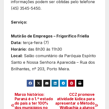
informações podem ser obtidas pelo telefone
(45) 3545-5450.
Serviço:
Mutirão de Empregos – Frigorífico Friella
Data:
terça-feira (7)
Horário:
das 8h30 às 11h30
Local:
Salão comunitário da Paróquia Espírito
Santo e Nossa Senhora Aparecida – Rua dos
Brilhantes, nº 203, Porto Meira.
Marco histórico:
CCZ promove
Navegação
Paraná é o 1.º estado
atividade lúdica para
do país a ter 100%
apresentar o Método
de
dos municípios no
Wolbachia a alunos