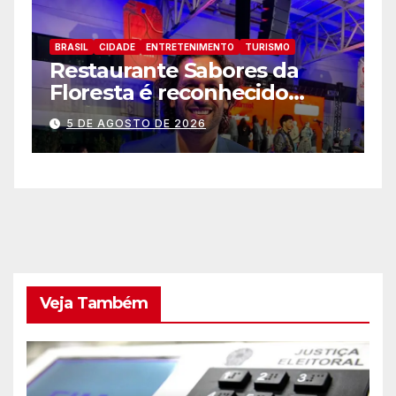
BRASIL
CIDADE
ENTRETENIMENTO
TURISMO
B
Zoo Park Foz registra o
P
melhor mês dede sua
p
inauguração
a
5 DE AGOSTO DE 2026
a
Veja Também