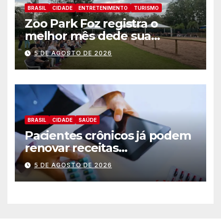
BRASIL
CIDADE
ENTRETENIMENTO
TURISMO
Zoo Park Foz registra o
melhor mês dede sua
inauguração
5 DE AGOSTO DE 2026
BRASIL
CIDADE
SAÚDE
Pacientes crônicos já podem
renovar receitas
automaticamente pelo
5 DE AGOSTO DE 2026
aplicativo da Prefeitura