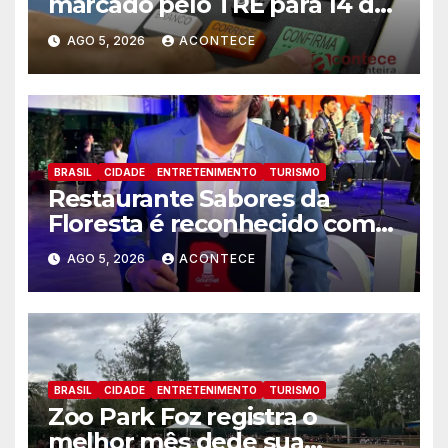
marcado pelo TRE para 14 de
agosto
AGO 5, 2026
ACONTECE
BRASIL
CIDADE
ENTRETENIMENTO
TURISMO
Restaurante Sabores da
Floresta é reconhecido como
um dos Lugares Imperdíveis
AGO 5, 2026
ACONTECE
de Foz do Iguaçu
BRASIL
CIDADE
ENTRETENIMENTO
TURISMO
Zoo Park Foz registra o
melhor mês dede sua