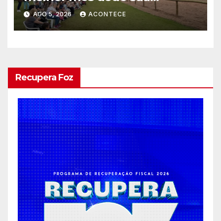
inauguração
AGO 5, 2026
ACONTECE
Recupera Foz