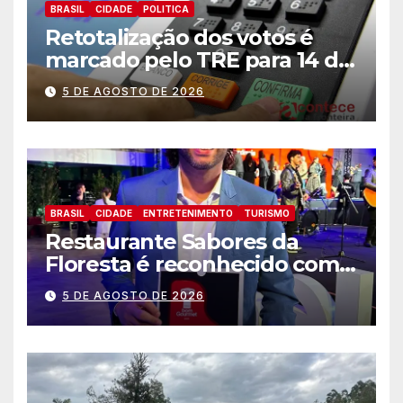
BRASIL
CIDADE
POLITICA
Retotalização dos votos é
marcado pelo TRE para 14 de
agosto
5 DE AGOSTO DE 2026
BRASIL
CIDADE
ENTRETENIMENTO
TURISMO
Restaurante Sabores da
Floresta é reconhecido como
um dos Lugares Imperdíveis
5 DE AGOSTO DE 2026
de Foz do Iguaçu