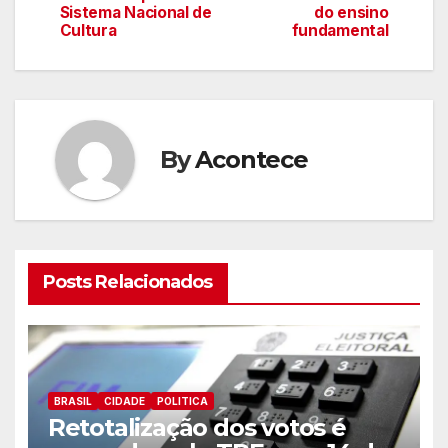
Sistema Nacional de
do ensino
artigos
Cultura
fundamental
By
Acontece
Posts Relacionados
BRASIL
CIDADE
POLITICA
Retotalização dos votos é