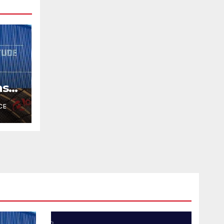
as
CE