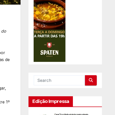
 do
por
as de
gar,
Edição Impressa
re 1º