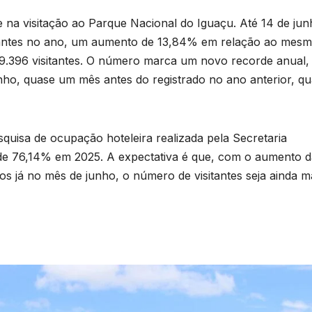
e na visitação ao Parque Nacional do Iguaçu. Até 14 de jun
isitantes no ano, um aumento de 13,84% em relação ao mes
79.396 visitantes. O número marca um novo recorde anual
unho, quase um mês antes do registrado no ano anterior, q
uisa de ocupação hoteleira realizada pela Secretaria
 de 76,14% em 2025. A expectativa é que, com o aumento d
B
os já no mês de junho, o número de visitantes seja ainda m
C
T
n
a
D
a
A