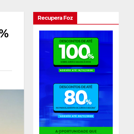
Recupera Foz
2%