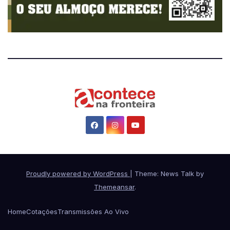
Proudly powered by WordPress
|
Theme: News Talk by
Themeansar
.
Home
Cotações
Transmissões Ao Vivo