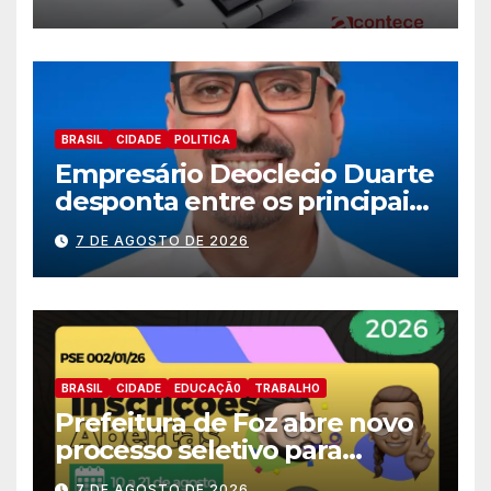
BRASIL
CIDADE
POLITICA
Empresário Deoclecio Duarte
desponta entre os principais
nomes do União Brasil para
7 DE AGOSTO DE 2026
deputado estadual
BRASIL
CIDADE
EDUCAÇÃ0
TRABALHO
Prefeitura de Foz abre novo
processo seletivo para
estagiários
7 DE AGOSTO DE 2026