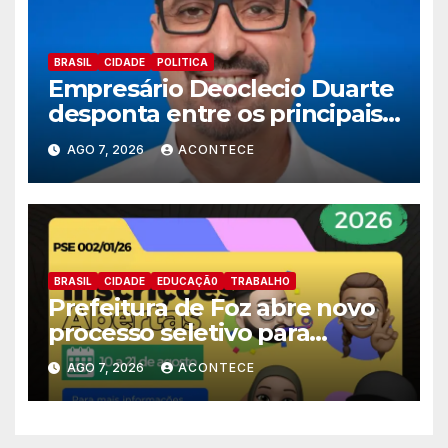
BRASIL
CIDADE
POLITICA
Empresário Deoclecio Duarte
desponta entre os principais
nomes do União Brasil para
AGO 7, 2026
ACONTECE
deputado estadual
BRASIL
CIDADE
EDUCAÇÃ0
TRABALHO
Prefeitura de Foz abre novo
processo seletivo para
estagiários
AGO 7, 2026
ACONTECE