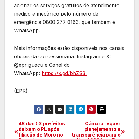
acionar os serviços gratuitos de atendimento
médico e mecânico pelo número de
emergência 0800 277 0163, que também é
WhatsApp.
Mais informações estão disponíveis nos canais
oficiais da concessionária: Instagram e X:
@epr.iguacu e Canal do
WhatsApp:
https://x.gd/bhZS3.
(EPR)
48 dos 53 prefeitos
Câmara requer
Navegação
deixam o PL após
planejamento e
filiação de Moro no
transparência para o