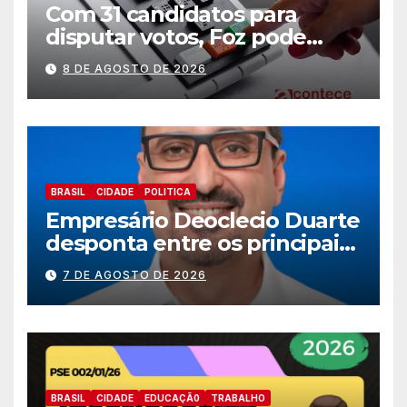
Com 31 candidatos para
disputar votos, Foz pode
perder representatividade
8 DE AGOSTO DE 2026
BRASIL
CIDADE
POLITICA
Empresário Deoclecio Duarte
desponta entre os principais
nomes do União Brasil para
7 DE AGOSTO DE 2026
deputado estadual
BRASIL
CIDADE
EDUCAÇÃ0
TRABALHO