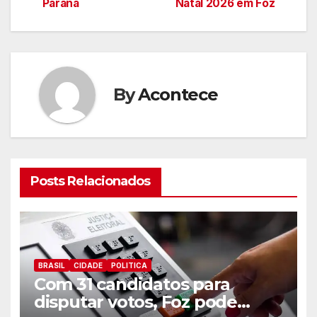
de
Paraná
Natal 2026 em Foz
artigos
By
Acontece
Posts Relacionados
BRASIL
CIDADE
POLITICA
Com 31 candidatos para
disputar votos, Foz pode