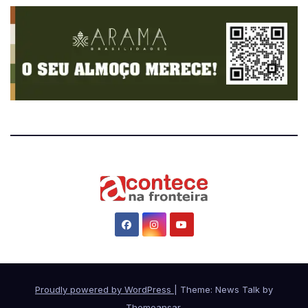
Proudly powered by WordPress
|
Theme: News Talk by
Themeansar
.